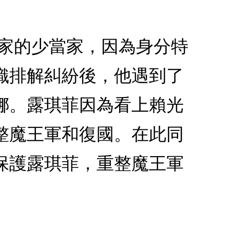
一家的少當家，因為身分特
織排解糾紛後，他遇到了
娜。露琪菲因為看上賴光
整魔王軍和復國。在此同
保護露琪菲，重整魔王軍