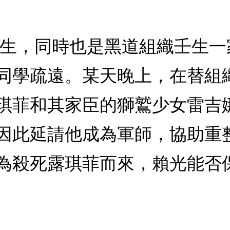
中生，同時也是黑道組織壬生
同學疏遠。某天晚上，在替組
琪菲和其家臣的獅鷲少女雷吉
因此延請他成為軍師，協助重
為殺死露琪菲而來，賴光能否