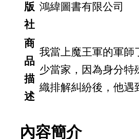
版
鴻緯圖書有限公司
社
商
我當上魔王軍的軍師
品
少當家，因為身分特
描
織排解糾紛後，他遇
述
內容簡介