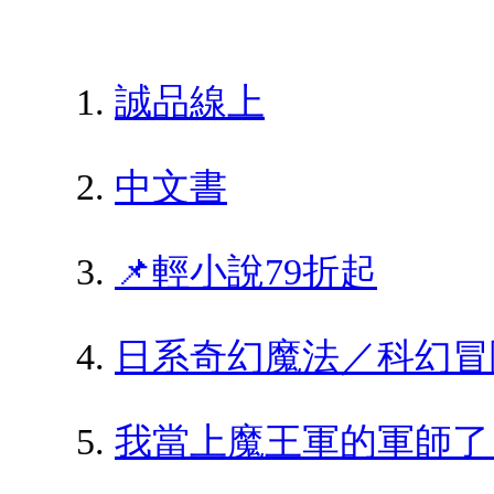
誠品線上
中文書
📌輕小說79折起
日系奇幻魔法／科幻冒
我當上魔王軍的軍師了 