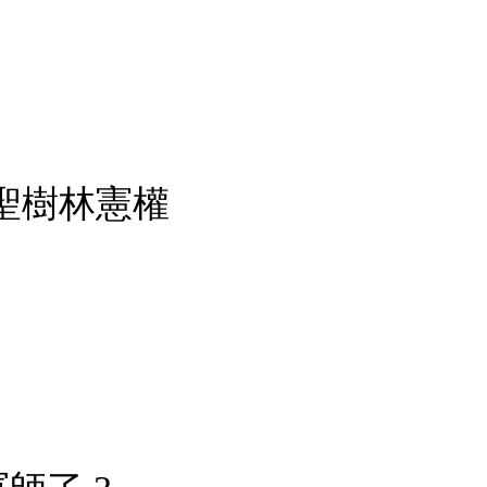
聖樹林憲權