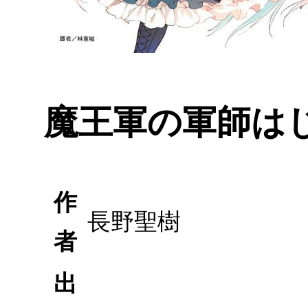
魔王軍の軍師は
作
長野聖樹
者
出