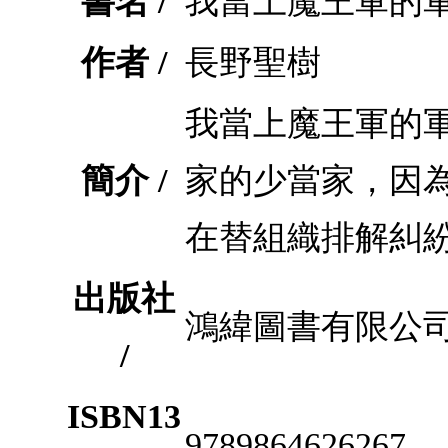
書名 /
我當上魔王軍的軍
作者 /
長野聖樹
我當上魔王軍的軍
簡介 /
家的少當家，因
在替組織排解糾
出版社
鴻緯圖書有限公
/
ISBN13
9789864626267