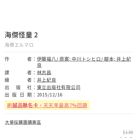
海傑怪童 2
海傑エルマロ
作
者：
伊藤福八/ 原案; 中川トシヒロ/ 腳本; 井上紀
良
譯
者：
林志昌
繪
者：
井上紀良
出
版
社：
東立出版社有限公司
出
版
日
期：
2015/12/16
刷
誠品聯名卡
，天天享最高7%回饋
大量採購團購專區
130