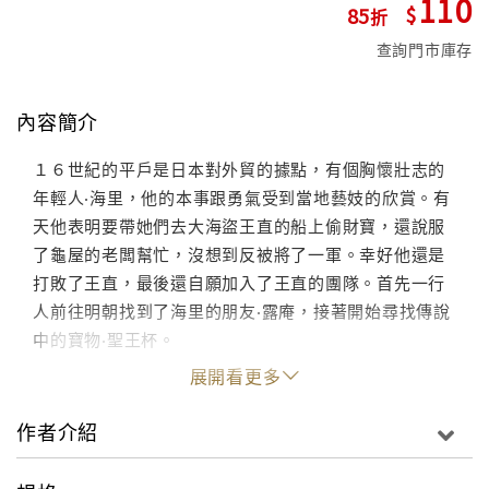
110
85
查詢門市庫存
內容簡介
１６世紀的平戶是日本對外貿的據點，有個胸懷壯志的
年輕人‧海里，他的本事跟勇氣受到當地藝妓的欣賞。有
天他表明要帶她們去大海盜王直的船上偷財寶，還說服
了龜屋的老闆幫忙，沒想到反被將了一軍。幸好他還是
打敗了王直，最後還自願加入了王直的團隊。首先一行
人前往明朝找到了海里的朋友‧露庵，接著開始尋找傳說
中的寶物‧聖王杯。
展開看更多
作者介紹