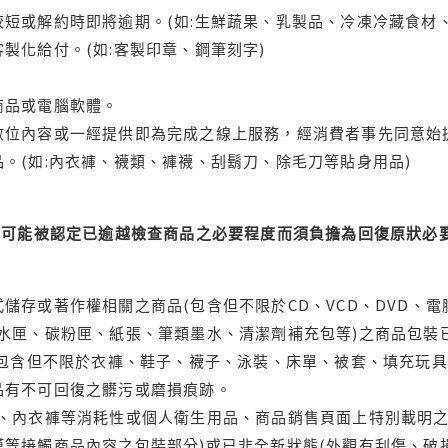
短或解約時即將逾期。(如:生鮮蔬果、乳製品、冷凍冷藏食材、
製化給付。(如:客製印章、鋼筆刻字)
商品或電腦軟體。
位內容或一經提供即為完成之線上服務，經消費者事先同意始提
。(如:內衣褲、襪類、褲襪、刮鬍刀、除毛刀等貼身用品)
可能被認定已逾越檢查商品之必要程度而須負擔為回復原狀必要
儲存或著作權相關之商品(包含但不限於CD、VCD、DVD、電
水匣、碳粉匣、紙張、筆類墨水、清潔劑補充包等)之商品包裝已
(包含但不限於衣褲、鞋子、襪子、泳裝、床單、被套、填充玩具
品有不可回復之髒污或磨損痕跡。
品、內衣褲等消耗性或個人衛生用品、商品銷售頁面上特別載明之
等接觸商品內容之包裝部分)或已非全新狀態(外觀有刮傷、破