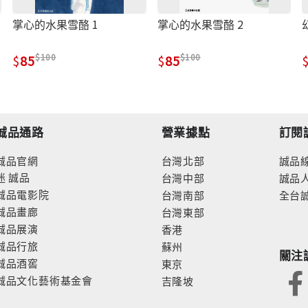
掌心的水果雪酪 1
掌心的水果雪酪 2
100
100
85
85
誠品通路
營業據點
訂閱
誠品官網
台灣北部
誠品
迷
誠品
台灣中部
誠品
誠品電影院
台灣南部
全台
誠品畫廊
台灣東部
誠品展演
香港
誠品行旅
蘇州
關注
誠品酒窖
東京
誠品文化藝術基金會
吉隆坡