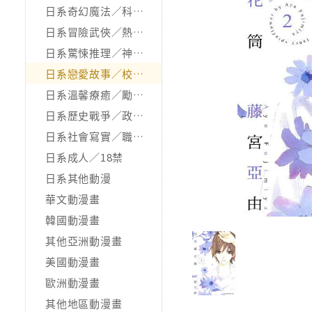
日系奇幻魔法／科幻冒險
日系冒險武俠／熱血運動
日系驚悚推理／神怪靈異
日系戀愛故事／校園青春
日系溫馨療癒／勵志搞笑
日系歷史戰爭／政治宗教
日系社會寫實／職場職人
日系成人／18禁
日系其他動漫
華文動漫畫
韓國動漫畫
其他亞洲動漫畫
美國動漫畫
歐洲動漫畫
其他地區動漫畫