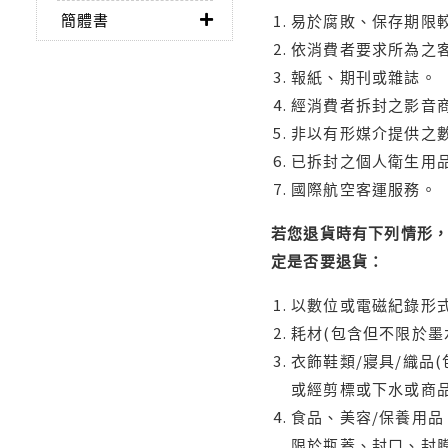
簡體書
易於腐敗、保存期限較
依消費者要求所為之客
報紙、期刊或雜誌。
經消費者拆封之影音
非以有形媒介提供之數
已拆封之個人衛生用品
國際航空客運服務。
若您退貨時有下列情形，
定是否要退貨：
以數位或電磁紀錄形式
耗材(包含但不限於墨
衣飾鞋類/寢具/織品
或經剪標或下水或商
食品、美容/保養用
限於瓶蓋、封口、封膜