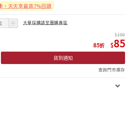
卡
，天天享最高7%回饋
大量採購請至團購專區
100
85
85
貨到通知
查詢門市庫存