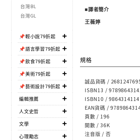
台灣BL
■譯者簡介
台灣GL
王薇婷
📌輕小說79折起
📌語言學習79折起
規格
📌飲食79折起
📌美術79折起
誠品貨碼 / 268124769
📌藝術設計79折起
ISBN13 / 9789864314
ISBN10 / 9864314114
編輯推薦
EAN貨碼 / 978986431
人文史哲
頁數 / 196
文學
開數 / 36K
注音版 / 否
心理勵志