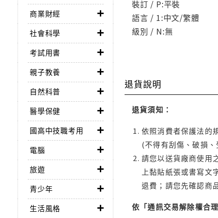
裝訂 / P:平裝
商業財經
語言 / 1:中文/繁體
級別 / N:無
社會科學
考試用書
親子教養
退貨說明
自然科普
退貨須知：
醫學保健
國高中技職考用
依照消費者保護法的規
(不得有刮傷、破損、
電腦
請您以送貨廠商使用
旅遊
上黏貼紙張或書寫文
退費；請您先確認商
青少年
依「通訊交易解除權合
生活風格