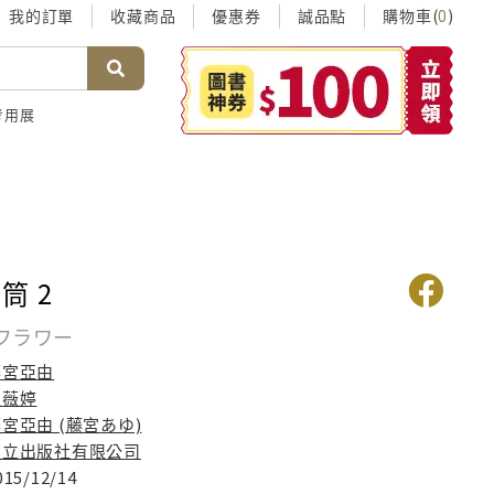
我的訂單
收藏商品
優惠券
誠品點
購物車(
)
0
考用展
筒 2
フラワー
藤宮亞由
王薇婷
宮亞由 (藤宮あゆ)
東立出版社有限公司
015/12/14