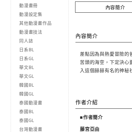
動漫畫冊
內容簡介
動漫設定集
其他動漫畫作品
動漫畫技法
內容簡介
同人誌
日系BL
差點因為與熱愛冒險的
日系GL
苦頭的海空，下定決心
華文BL
入這個赫赫有名的神秘
華文GL
韓國BL
韓國GL
作者介紹
泰國動漫畫
泰國BL
■作者簡介
泰國GL
藤宮亞由
台灣動漫畫