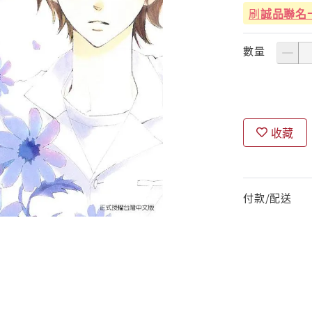
刷
誠品聯名
數量
收藏
付款/配送