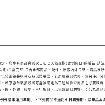
定，您享有商品貨到次日起七天猶豫期(含例假日)的權益(請
受潮)且需完整(包含全部商品、配件、原廠內外包裝、贈品及所
之包裝紙箱將退貨商品包裝妥當，若原紙箱已遺失，請另使用其
字。若原廠包裝損毀將可能被認定為已逾越檢查商品之必要程度，
品正確、外觀可接受，再行拆封，以免影響您的權利；若為產品
理例外情事適用準則」，下列商品不適用七日猶豫期，除產品本