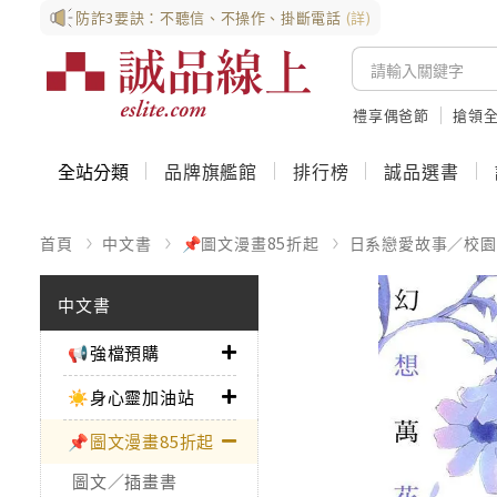
防詐3要訣：不聽信、不操作、掛斷電話
(詳)
禮享偶爸節
搶領全
全站分類
品牌旗艦館
排行榜
誠品選書
首頁
中文書
📌圖文漫畫85折起
日系戀愛故事／校園
中文書
📢強檔預購
☀️身心靈加油站
📌圖文漫畫85折起
圖文／插畫書