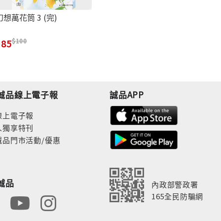
幻想萬花筒 3 (完)
100
85
誠品線上電子報
誠品APP
線上電子報
人獨享特刊
誠品門市活動/優惠
誠品
內政部警政署
165全民防騙網