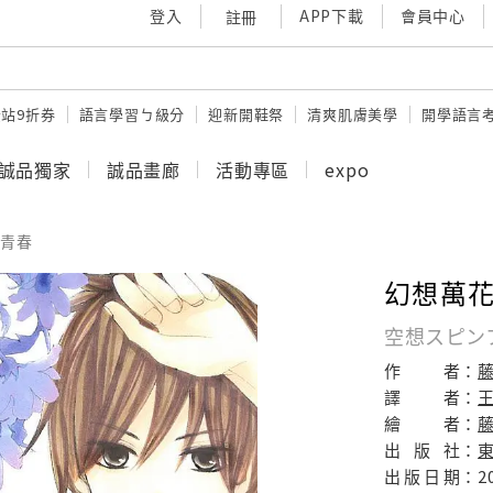
登入
APP下載
會員中心
註冊
站9折券
語言學習ㄅ級分
迎新開鞋祭
清爽肌膚美學
開學語言
誠品獨家
誠品畫廊
活動專區
expo
青春
幻想萬花
空想スピン
作
者：
譯
者：
繪
者：
藤
出
版
社：
出
版
日
期：
2