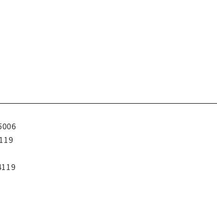
5006
119
4119