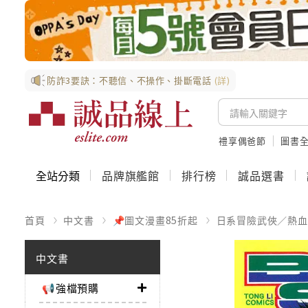
防詐3要訣：不聽信、不操作、掛斷電話
(詳)
禮享偶爸節
圖書全
全站分類
品牌旗艦館
排行榜
誠品選書
首頁
中文書
📌圖文漫畫85折起
日系冒險武俠／熱血
中文書
📢強檔預購