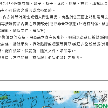
(包含但不限於衣褲、鞋子、襪子、泳裝、床單、被套、填充玩具
品有不可回復之髒污或磨損痕跡。
品、內衣褲等消耗性或個人衛生用品、商品銷售頁面上特別載明之
等接觸商品內容之包裝部分)或已非全新狀態(外觀有刮傷、破
保麗龍、隨貨文件、贈品等)。
電子閱讀器等商品，除商品本身有瑕疵外，退回之商品已拆封(除
封條、拆除吊牌、拆除貼膠或標籤等情形)或已非全新狀態(外
袋、配件紙箱、保麗龍、隨貨文件、贈品等)。
服專區→常見問題→誠品線上退貨退款】之說明。