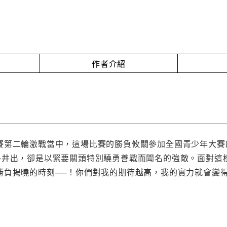
作者介紹
賽第二輪激戰當中，這場比賽的勝負攸關參加全國青少年大賽
─井出，卻是以緊要關頭特別驍勇善戰而聞名的強敵。面對這
勝負揭曉的時刻──！你們對我的期待越高，我的實力就會變