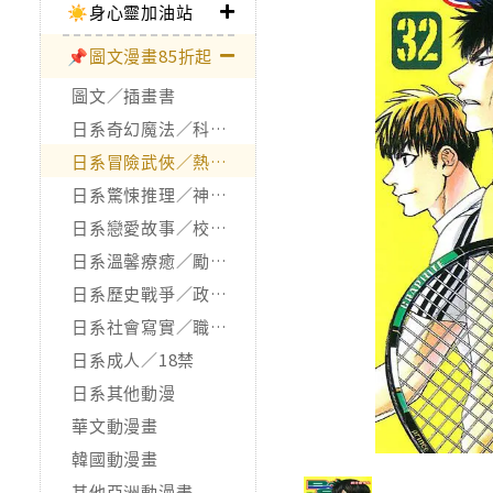
☀️身心靈加油站
📌圖文漫畫85折起
圖文／插畫書
日系奇幻魔法／科幻冒險
日系冒險武俠／熱血運動
日系驚悚推理／神怪靈異
日系戀愛故事／校園青春
日系溫馨療癒／勵志搞笑
日系歷史戰爭／政治宗教
日系社會寫實／職場職人
日系成人／18禁
日系其他動漫
華文動漫畫
韓國動漫畫
其他亞洲動漫畫