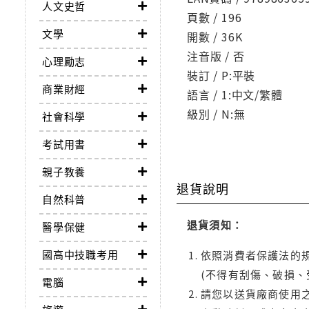
人文史哲
頁數 / 196
文學
開數 / 36K
注音版 / 否
心理勵志
裝訂 / P:平裝
商業財經
語言 / 1:中文/繁體
級別 / N:無
社會科學
考試用書
親子教養
退貨說明
自然科普
退貨須知：
醫學保健
國高中技職考用
依照消費者保護法的規
(不得有刮傷、破損、
電腦
請您以送貨廠商使用