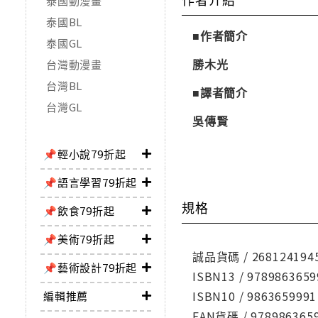
泰國動漫畫
泰國BL
■作者簡介
泰國GL
勝木光
台灣動漫畫
台灣BL
■譯者簡介
台灣GL
吳傳賢
📌輕小說79折起
📌語言學習79折起
規格
📌飲食79折起
📌美術79折起
誠品貨碼 / 268124194
📌藝術設計79折起
ISBN13 / 9789863659
ISBN10 / 9863659991
編輯推薦
EAN貨碼 / 978986365