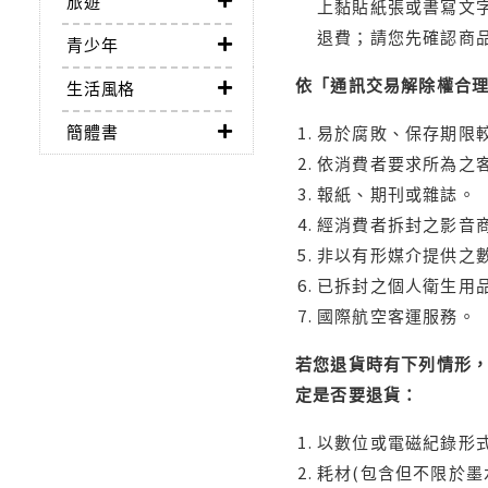
旅遊
上黏貼紙張或書寫文
退費；請您先確認商
青少年
依「通訊交易解除權合
生活風格
簡體書
易於腐敗、保存期限較
依消費者要求所為之客
報紙、期刊或雜誌。
經消費者拆封之影音
非以有形媒介提供之數
已拆封之個人衛生用品
國際航空客運服務。
若您退貨時有下列情形，
定是否要退貨：
以數位或電磁紀錄形式
耗材(包含但不限於墨