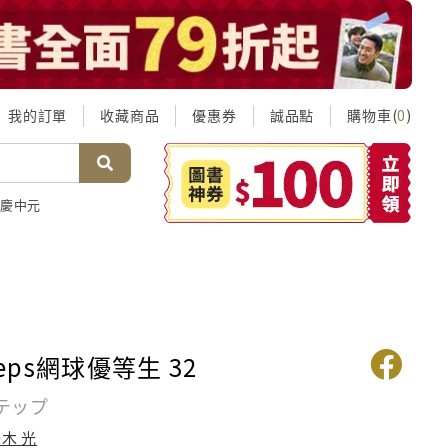
我的訂單
收藏商品
優惠券
誠品點
購物車(
)
0
慶中元
teps網球優等生 32
テップ
木 光