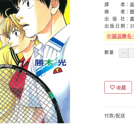
譯
者：
繪
者：
勝
出
版
社：
出
版
日
期：
2
刷
誠品聯名
數量
收藏
付款/配送