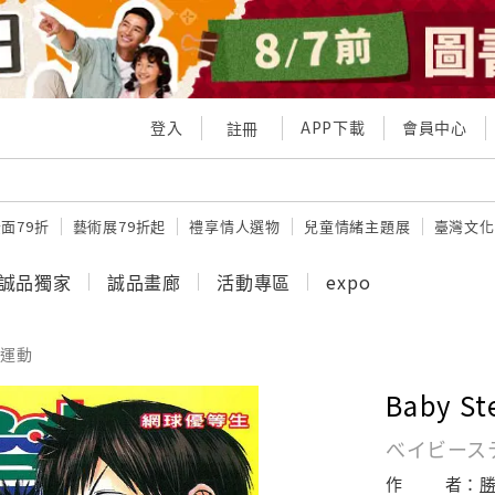
登入
APP下載
會員中心
註冊
面79折
藝術展79折起
禮享情人選物
兒童情緒主題展
臺灣文化
誠品獨家
誠品畫廊
活動專區
expo
運動
Baby S
べイビース
作
者：
勝