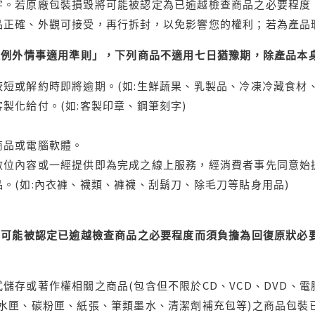
字。若原廠包裝損毀將可能被認定為已逾越檢查商品之必要程度，
品正確、外觀可接受，再行拆封，以免影響您的權利；若為產品
理例外情事適用準則」，下列商品不適用七日猶豫期，除產品本
短或解約時即將逾期。(如:生鮮蔬果、乳製品、冷凍冷藏食材、
製化給付。(如:客製印章、鋼筆刻字)
商品或電腦軟體。
位內容或一經提供即為完成之線上服務，經消費者事先同意始提
。(如:內衣褲、襪類、褲襪、刮鬍刀、除毛刀等貼身用品)
可能被認定已逾越檢查商品之必要程度而須負擔為回復原狀必要
儲存或著作權相關之商品(包含但不限於CD、VCD、DVD、電
水匣、碳粉匣、紙張、筆類墨水、清潔劑補充包等)之商品包裝已