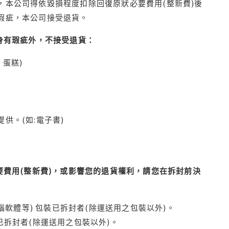
本公司得依毀損程度扣除回復原狀必要費用(整新費)後
瑕疵，本公司接受退貨。
身有瑕疵外，不接受退貨：
蛋糕)
供。(如:電子書)
費用(整新費)，或影響您的退貨權利，請您在拆封前決
腦軟體等) 包裝已拆封者(除運送用之包裝以外)。
拆封者(除運送用之包裝以外)。