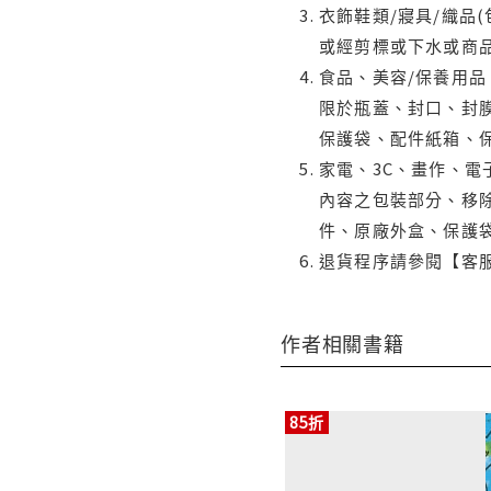
衣飾鞋類/寢具/織品
或經剪標或下水或商
食品、美容/保養用
限於瓶蓋、封口、封膜
保護袋、配件紙箱、
家電、3C、畫作、
內容之包裝部分、移除
件、原廠外盒、保護
退貨程序請參閱【客
作者相關書籍
85折