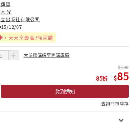
吳傳賢
木 光
東立出版社有限公司
015/12/07
卡
，天天享最高7%回饋
大量採購請至團購專區
100
85
85
貨到通知
查詢門市庫存