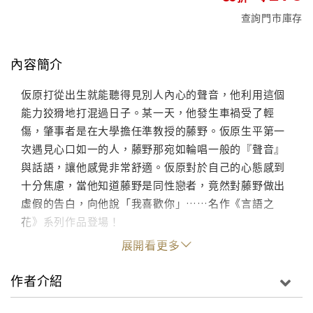
查詢門市庫存
內容簡介
仮原打從出生就能聽得見別人內心的聲音，他利用這個
能力狡猾地打混過日子。某一天，他發生車禍受了輕
傷，肇事者是在大學擔任準教授的藤野。仮原生平第一
次遇見心口如一的人，藤野那宛如輪唱一般的『聲音』
與話語，讓他感覺非常舒適。仮原對於自己的心態感到
十分焦慮，當他知道藤野是同性戀者，竟然對藤野做出
虛假的告白，向他說「我喜歡你」……名作《言語之
花》系列作品登場！
展開看更多
作者介紹