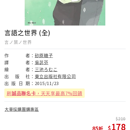
言語之世界 (全)
言ノ葉ノ世界
作
者：
砂原糖子
譯
者：
吳苾芬
繪
者：
三池ろむこ
出
版
社：
東立出版社有限公司
出
版
日
期：
2015/11/23
刷
誠品聯名卡
，天天享最高7%回饋
大量採購團購專區
210
178
85