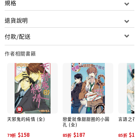
規格
退貨說明
付款/配送
作者相關書籍
天邪鬼的純情 (全)
戀愛就像甜甜圈的小圓
言語之花 
孔 (全)
$158
$187
$17
79折
85折
85折