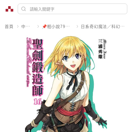
首頁
中文書
📌輕小說79折起
日系奇幻魔法／科幻冒險