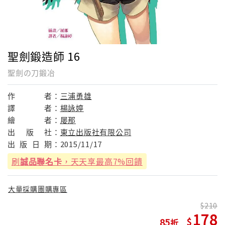
聖劍鍛造師 16
聖劍の刀鍛冶
作
者：
三浦勇雄
譯
者：
楊詠婷
繪
者：
屡那
出
版
社：
東立出版社有限公司
出
版
日
期：
2015/11/17
刷
誠品聯名卡
，天天享最高7%回饋
大量採購團購專區
210
178
85