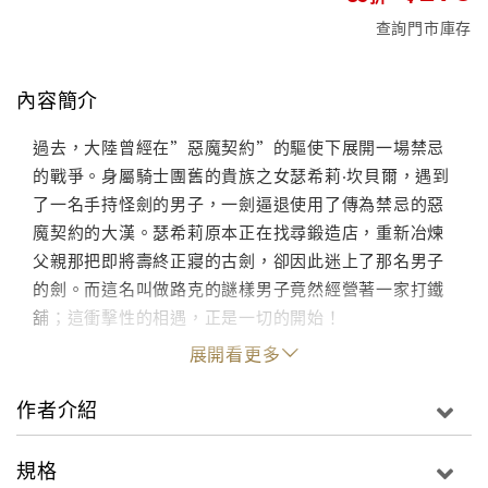
查詢門市庫存
內容簡介
過去，大陸曾經在”惡魔契約”的驅使下展開一場禁忌
的戰爭。身屬騎士團舊的貴族之女瑟希莉‧坎貝爾，遇到
了一名手持怪劍的男子，一劍逼退使用了傳為禁忌的惡
魔契約的大漢。瑟希莉原本正在找尋鍛造店，重新冶煉
父親那把即將壽終正寢的古劍，卻因此迷上了那名男子
的劍。而這名叫做路克的謎樣男子竟然經營著一家打鐵
舖；這衝擊性的相遇，正是一切的開始！
展開看更多
作者介紹
規格