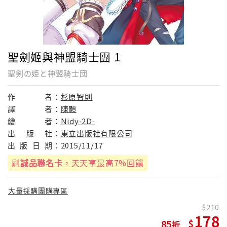
聖劍姬與神盟騎士團 1
聖剣の姫と神盟騎士団
作
者：
杉原智則
譯
者：
陳顥
繪
者：
Nidy‐2D‐
出
版
社：
東立出版社有限公司
出
版
日
期：
2015/11/17
刷
誠品聯名卡
，天天享最高7%回饋
大量採購團購專區
210
178
85