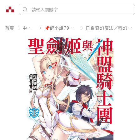
首頁
中文書
📌輕小說79折起
日系奇幻魔法／科幻冒險