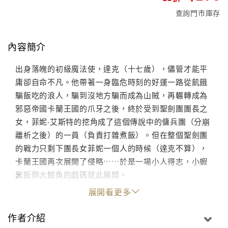
查詢門市庫存
內容簡介
出身落魄的初級魔法使，達克（十七歲），儘管才能平
庸卻自命不凡。他帶著一身臨危時刻的好運一路從飢餓
騙飯吃的浪人，騙到沒地方騙而成為山賊，再輾轉成為
邪惡帝國卡蘭王國的爪牙之後，終於受到聖劍團團長之
女，菲妮‧艾斯特的挖角成了這個傳說中的傭兵團（分崩
離析之後）的一員（負責打雜煮飯）。但在整個聖劍團
的戰力只剩下團長女菲妮一個人的時候（達克不算），
卡蘭王國再次展開了侵略……於是一場小人得志，小蝦
米扳倒大鯨魚的戲碼就此展開。
展開看更多
作者介紹