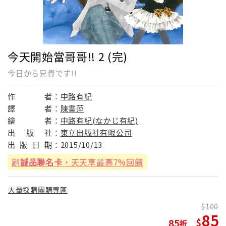
今天開始當哥哥!! 2 (完)
今日から兄貴です!!
作
者：
中路有紀
譯
者：
陳書萍
繪
者：
中路有紀(なかじ有紀)
出
版
社：
東立出版社有限公司
出
版
日
期：
2015/10/13
刷
誠品聯名卡
，天天享最高7%回饋
大量採購團購專區
100
85
85