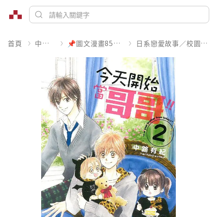
首頁
中文書
📌圖文漫畫85折起
日系戀愛故事／校園青春