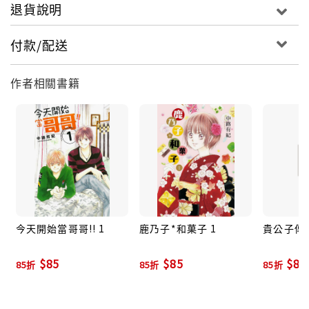
退貨說明
付款/配送
作者相關書籍
今天開始當哥哥!! 1
鹿乃子*和菓子 1
貴公子傳說:
$85
$85
$85
85折
85折
85折