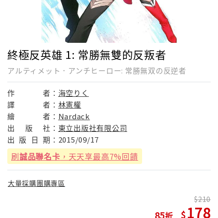
終極反英雄 1: 常勝無雙的反叛者
アルティメット．アンチヒーロー: 常勝無双の反逆者
作
者：
海空りく
譯
者：
林憲權
繪
者：
Nardack
出
版
社：
東立出版社有限公司
出
版
日
期：
2015/09/17
刷
誠品聯名卡
，天天享最高7%回饋
大量採購團購專區
210
178
85