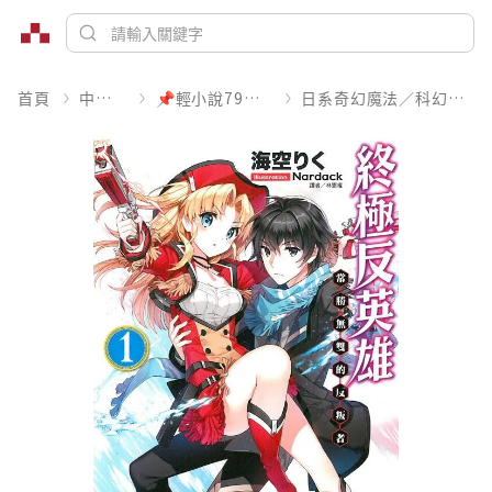
首頁
中文書
📌輕小說79折起
日系奇幻魔法／科幻冒險