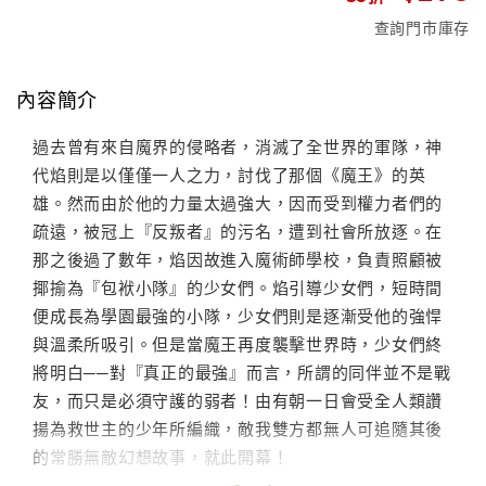
查詢門市庫存
內容簡介
過去曾有來自魔界的侵略者，消滅了全世界的軍隊，神
代焰則是以僅僅一人之力，討伐了那個《魔王》的英
雄。然而由於他的力量太過強大，因而受到權力者們的
疏遠，被冠上『反叛者』的污名，遭到社會所放逐。在
那之後過了數年，焰因故進入魔術師學校，負責照顧被
揶揄為『包袱小隊』的少女們。焰引導少女們，短時間
便成長為學園最強的小隊，少女們則是逐漸受他的強悍
與溫柔所吸引。但是當魔王再度襲擊世界時，少女們終
將明白──對『真正的最強』而言，所謂的同伴並不是戰
友，而只是必須守護的弱者！由有朝一日會受全人類讚
揚為救世主的少年所編織，敵我雙方都無人可追隨其後
的常勝無敵幻想故事，就此開幕！