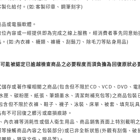
製化給付。(如:客製印章、鋼筆刻字)
商品或電腦軟體。
位內容或一經提供即為完成之線上服務，經消費者事先同意始提
。(如:內衣褲、襪類、褲襪、刮鬍刀、除毛刀等貼身用品)
可能被認定已逾越檢查商品之必要程度而須負擔為回復原狀必要
儲存或著作權相關之商品(包含但不限於CD、VCD、DVD、電
水匣、碳粉匣、紙張、筆類墨水、清潔劑補充包等)之商品包裝已
(包含但不限於衣褲、鞋子、襪子、泳裝、床單、被套、填充玩具
品有不可回復之髒污或磨損痕跡。
品、內衣褲等消耗性或個人衛生用品、商品銷售頁面上特別載明之
等接觸商品內容之包裝部分)或已非全新狀態(外觀有刮傷、破
保麗龍、隨貨文件、贈品等)。