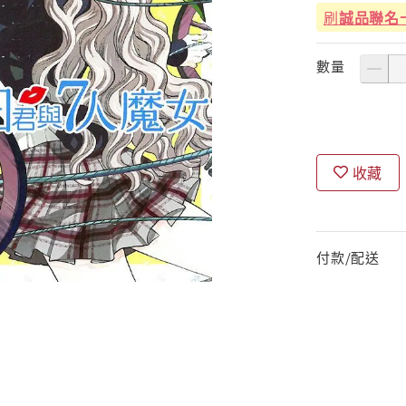
刷
誠品聯名
數量
收藏
付款/配送