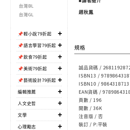
■譯者簡介
台灣BL
趙秋鳳
台灣GL
📌輕小說79折起
📌語言學習79折起
規格
📌飲食79折起
誠品貨碼 / 268119287
📌美術79折起
ISBN13 / 9789864318
📌藝術設計79折起
ISBN10 / 9864318713
EAN貨碼 / 978986431
編輯推薦
頁數 / 196
人文史哲
開數 / 36K
文學
注音版 / 否
裝訂 / P:平裝
心理勵志