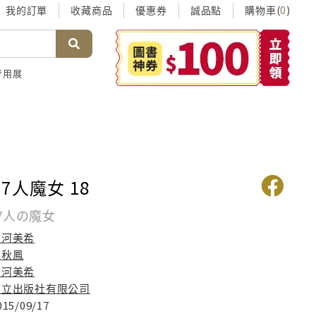
我的訂單
收藏商品
優惠券
誠品點
購物車(
)
0
考用展
7人魔女 18
7人の魔女
吉河美希
趙秋鳳
吉河美希
東立出版社有限公司
015/09/17