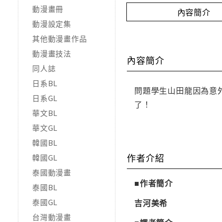
動漫畫冊
內容簡介
動漫設定集
其他動漫畫作品
動漫畫技法
內容簡介
同人誌
日系BL
問題學生山田龍因為意
日系GL
了！
華文BL
華文GL
韓國BL
作者介紹
韓國GL
泰國動漫畫
■作者簡介
泰國BL
泰國GL
吉河美希
台灣動漫畫