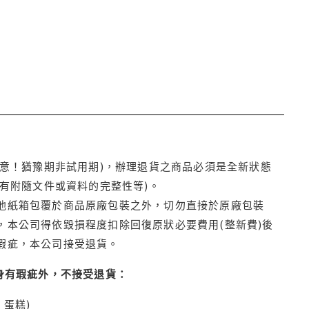
注意！猶豫期非試用期)，辦理退貨之商品必須是全新狀態
有附隨文件或資料的完整性等)。
他紙箱包覆於商品原廠包裝之外，切勿直接於原廠包裝
本公司得依毀損程度扣除回復原狀必要費用(整新費)後
瑕疵，本公司接受退貨。
身有瑕疵外，不接受退貨：
蛋糕)