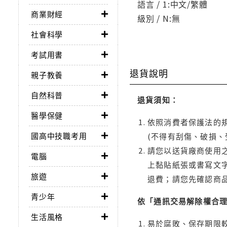
語言 / 1:中文/繁體
商業財經
級別 / N:無
社會科學
考試用書
退貨說明
親子教養
自然科普
退貨須知：
醫學保健
依照消費者保護法的規
國高中技職考用
(不得有刮傷、破損、
請您以送貨廠商使用
電腦
上黏貼紙張或書寫文
旅遊
退費；請您先確認商
青少年
依「通訊交易解除權合
生活風格
易於腐敗、保存期限較