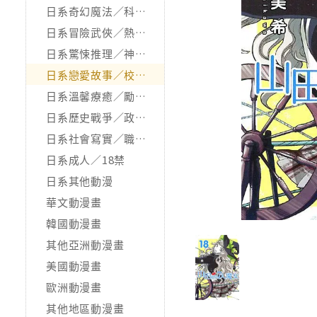
日系奇幻魔法／科幻冒險
日系冒險武俠／熱血運動
日系驚悚推理／神怪靈異
日系戀愛故事／校園青春
日系溫馨療癒／勵志搞笑
日系歷史戰爭／政治宗教
日系社會寫實／職場職人
日系成人／18禁
日系其他動漫
華文動漫畫
韓國動漫畫
其他亞洲動漫畫
美國動漫畫
歐洲動漫畫
其他地區動漫畫