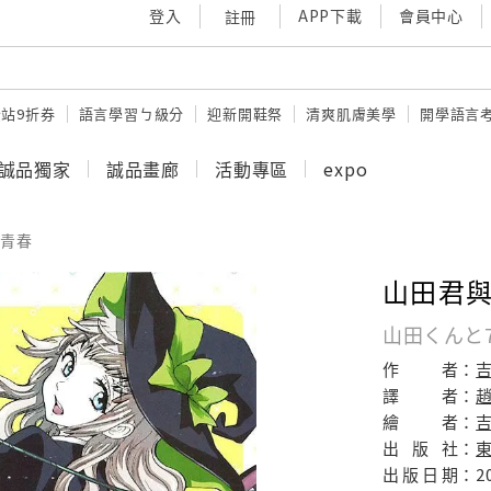
登入
APP下載
會員中心
註冊
站9折券
語言學習ㄅ級分
迎新開鞋祭
清爽肌膚美學
開學語言
誠品獨家
誠品畫廊
活動專區
expo
青春
山田君與
山田くんと
作
者：
譯
者：
繪
者：
出
版
社：
出
版
日
期：
2