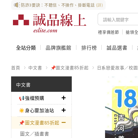
防詐3要訣：不聽信、不操作、掛斷電話
(詳)
禮享偶爸節
搶領全
全站分類
品牌旗艦館
排行榜
誠品選書
首頁
中文書
📌圖文漫畫85折起
日系戀愛故事／校園
中文書
📢強檔預購
☀️身心靈加油站
📌圖文漫畫85折起
圖文／插畫書