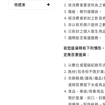
簡體書
依消費者要求所為之客
報紙、期刊或雜誌。
經消費者拆封之影音
非以有形媒介提供之數
已拆封之個人衛生用品
國際航空客運服務。
若您退貨時有下列情形，
定是否要退貨：
以數位或電磁紀錄形式
耗材(包含但不限於墨
衣飾鞋類/寢具/織品
或經剪標或下水或商
食品、美容/保養用
限於瓶蓋、封口、封膜
保護袋、配件紙箱、