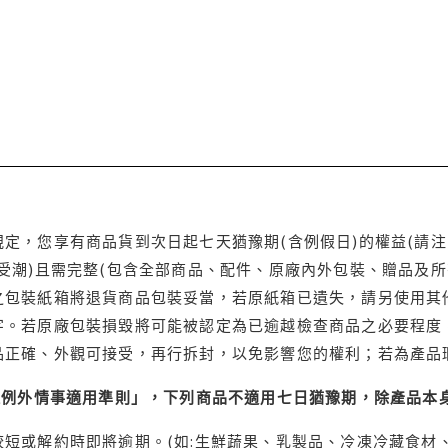
定，您享有商品貨到次日起七天猶豫期(含例假日)的權益(請
受潮)且需完整(包含全部商品、配件、原廠內外包裝、贈品及所
之包裝紙箱將退貨商品包裝妥當，若原紙箱已遺失，請另使用其
字。若原廠包裝損毀將可能被認定為已逾越檢查商品之必要程度，
品正確、外觀可接受，再行拆封，以免影響您的權利；若為產品
理例外情事適用準則」，下列商品不適用七日猶豫期，除產品本
短或解約時即將逾期。(如:生鮮蔬果、乳製品、冷凍冷藏食材、