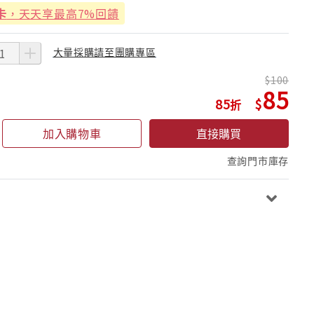
卡
，天天享最高7%回饋
大量採購請至團購專區
100
85
85
加入購物車
直接購買
查詢門市庫存