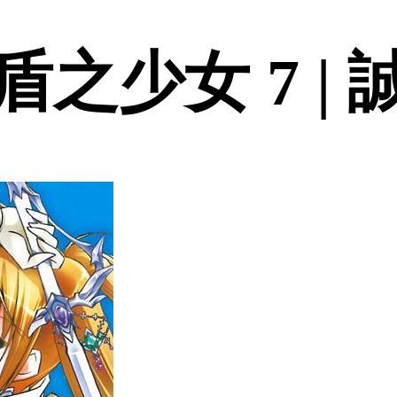
之少女 7 |