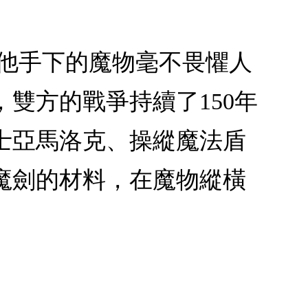
，他手下的魔物毫不畏懼人
雙方的戰爭持續了150年
士亞馬洛克、操縱魔法盾
魔劍的材料，在魔物縱橫