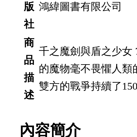
版
鴻緯圖書有限公司
社
商
千之魔劍與盾之少女
品
的魔物毫不畏懼人類
描
雙方的戰爭持續了15
述
內容簡介