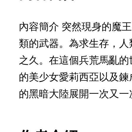
內容簡介 突然現身的魔
類的武器。為求生存，人
之久。在這個兵荒馬亂的
的美少女愛莉西亞以及鍊
的黑暗大陸展開一次又一