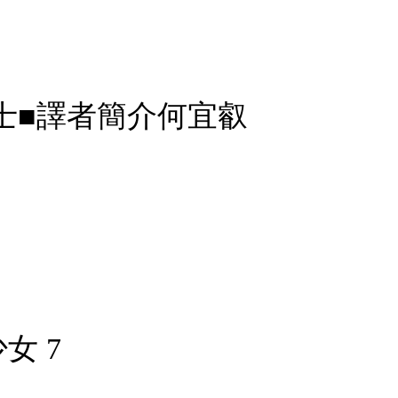
士■譯者簡介何宜叡
女 7