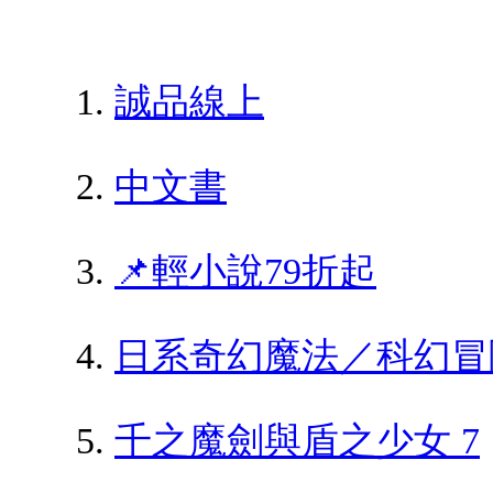
誠品線上
中文書
📌輕小說79折起
日系奇幻魔法／科幻冒
千之魔劍與盾之少女 7