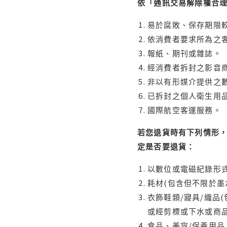
依「通訊交易解除權合
易於腐敗、保存期限較
依消費者要求所為之客
報紙、期刊或雜誌。
經消費者拆封之影音
非以有形媒介提供之數
已拆封之個人衛生用品
國際航空客運服務。
若您退貨時有下列情形，
定是否要退貨：
以數位或電磁紀錄形式
耗材(包含但不限於墨
衣飾鞋類/寢具/織品
或經剪標或下水或商
食品、美容/保養用