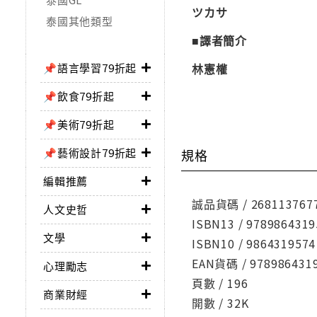
ツカサ
泰國其他類型
■譯者簡介
📌語言學習79折起
林憲權
📌飲食79折起
📌美術79折起
📌藝術設計79折起
規格
編輯推薦
誠品貨碼 / 268113767
人文史哲
ISBN13 / 9789864319
文學
ISBN10 / 9864319574
EAN貨碼 / 978986431
心理勵志
頁數 / 196
商業財經
開數 / 32K