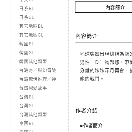
內容簡介
日系BL
日系GL
其它地區BL
其它地區GL
內容簡介
韓國BL
韓國GL
地球突然出現總稱為龍
韓國其他類型
男性“Ｄ”物部悠，帶
分離的妹妹深月再會，
台灣奇／科幻冒險
龍的戰鬥。
台灣驚悚推理／神怪靈異
台灣戀愛故事
台灣BL
台灣GL
作者介紹
台灣其他類型
泰國BL
■作者簡介
泰國GL