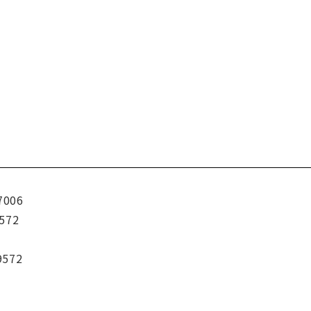
7006
572
9572