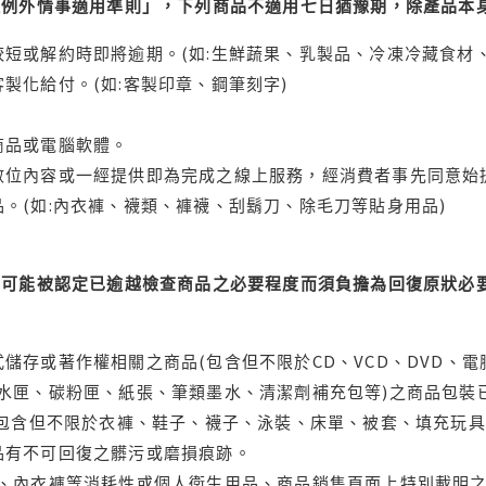
理例外情事適用準則」，下列商品不適用七日猶豫期，除產品本
短或解約時即將逾期。(如:生鮮蔬果、乳製品、冷凍冷藏食材、
製化給付。(如:客製印章、鋼筆刻字)
商品或電腦軟體。
位內容或一經提供即為完成之線上服務，經消費者事先同意始提
。(如:內衣褲、襪類、褲襪、刮鬍刀、除毛刀等貼身用品)
可能被認定已逾越檢查商品之必要程度而須負擔為回復原狀必要
儲存或著作權相關之商品(包含但不限於CD、VCD、DVD、電
水匣、碳粉匣、紙張、筆類墨水、清潔劑補充包等)之商品包裝已
(包含但不限於衣褲、鞋子、襪子、泳裝、床單、被套、填充玩具
品有不可回復之髒污或磨損痕跡。
品、內衣褲等消耗性或個人衛生用品、商品銷售頁面上特別載明之