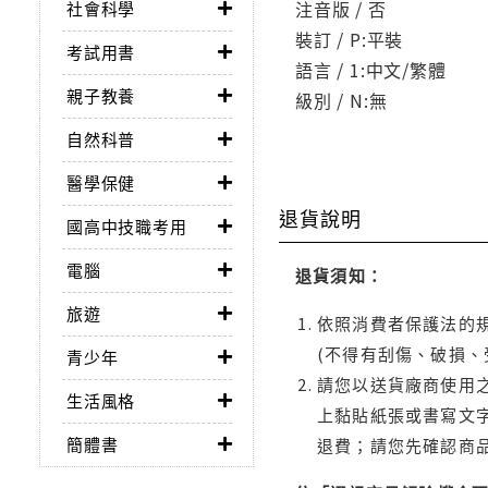
注音版 / 否
社會科學
裝訂 / P:平裝
考試用書
語言 / 1:中文/繁體
親子教養
級別 / N:無
自然科普
醫學保健
退貨說明
國高中技職考用
電腦
退貨須知：
旅遊
依照消費者保護法的規
(不得有刮傷、破損、
青少年
請您以送貨廠商使用
生活風格
上黏貼紙張或書寫文
簡體書
退費；請您先確認商