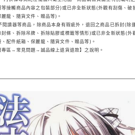
等接觸商品內容之包裝部分)或已非全新狀態(外觀有刮傷、破
保麗龍、隨貨文件、贈品等)。
電子閱讀器等商品，除商品本身有瑕疵外，退回之商品已拆封(除
封條、拆除吊牌、拆除貼膠或標籤等情形)或已非全新狀態(外
袋、配件紙箱、保麗龍、隨貨文件、贈品等)。
服專區→常見問題→誠品線上退貨退款】之說明。