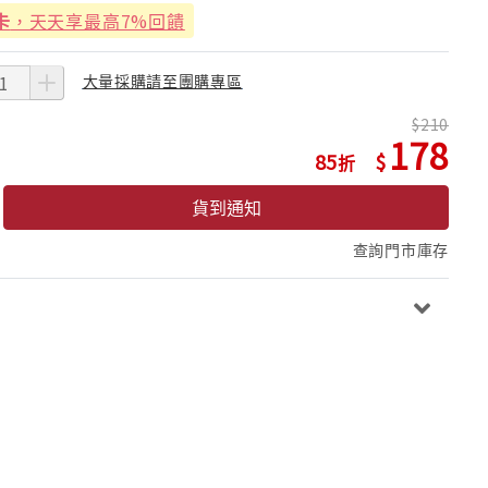
卡
，天天享最高7%回饋
大量採購請至團購專區
210
178
85
貨到通知
查詢門市庫存