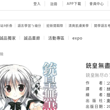
登入
APP下載
會員中心
註冊
站9折券
語言學習ㄅ級分
迎新開鞋祭
清爽肌膚美學
開學語言
誠品獨家
誠品畫廊
活動專區
expo
險
銃皇無盡
銃皇無尽のフ
作
者：
譯
者：
繪
者：
出
版
社：
出
版
日
期：
2