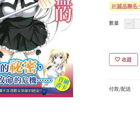
刷
誠品聯名
數量
收藏
付款/配送