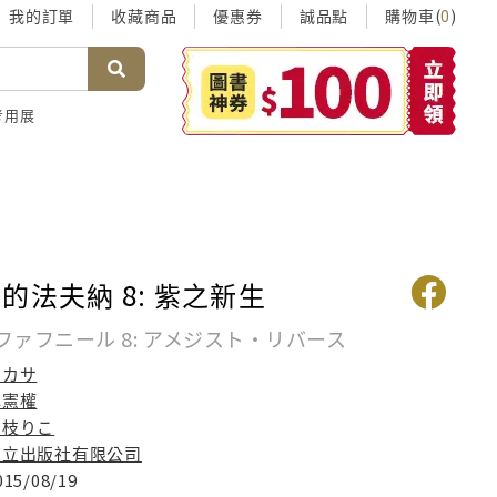
我的訂單
收藏商品
優惠券
誠品點
購物車(
)
0
考用展
的法夫納 8: 紫之新生
ァフニール 8: アメジスト・リバース
ツカサ
林憲權
梱枝りこ
東立出版社有限公司
015/08/19