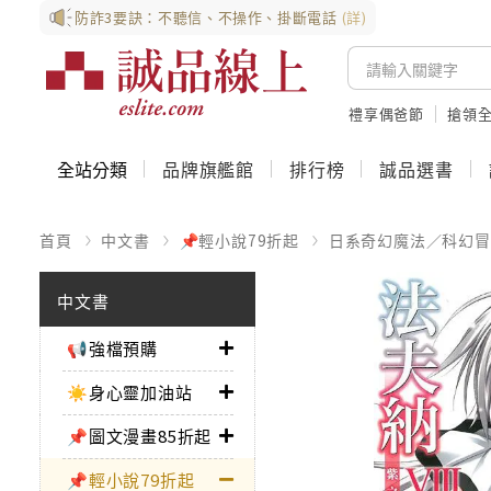
防詐3要訣：不聽信、不操作、掛斷電話
(詳)
禮享偶爸節
搶領全
全站分類
品牌旗艦館
排行榜
誠品選書
首頁
中文書
📌輕小說79折起
日系奇幻魔法／科幻冒
中文書
📢強檔預購
☀️身心靈加油站
📌圖文漫畫85折起
📌輕小說79折起