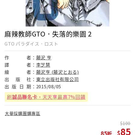
麻辣教師GTO．失落的樂園 2
GTO パラダイス．ロスト
作
者：
藤沢 亨
譯
者：
李芝慧
繪
者：
藤沢亨 (藤沢とおる)
出
版
社：
東立出版社有限公司
出
版
日
期：
2015/08/05
刷
誠品聯名卡
，天天享最高7%回饋
大量採購團購專區
100
85
85