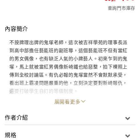
查詢門市庫存
內容簡介
不按牌理出牌的鬼塚老師，這次被吉祥學苑的理事長派
到高中部擔任藝能班的副班導，這個藝能班不但有當紅
的男女偶像，也有缺乏人氣的小牌藝人。初來乍到的鬼
塚，馬上就被當紅男偶像新崎鐵也給惡整，拍下裸照上
傳到全校討論區。有仇必報的鬼塚當然不會默默承受，
看出班上霸凌問題嚴重的他，立刻決定要對新崎報仇，
還要打破學生自訂的等級制度。
展開看更多
作者介紹
規格