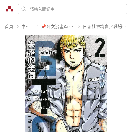
首頁
中文書
📌圖文漫畫85折起
日系社會寫實／職場職人