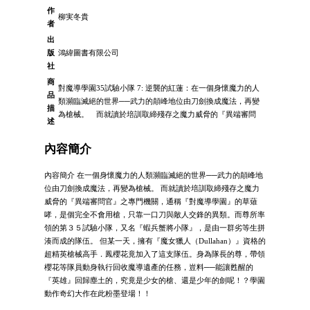
作
柳実冬貴
者
出
版
鴻緯圖書有限公司
社
商
對魔導學園35試驗小隊 7: 逆襲的紅蓮：在一個身懷魔力的人
品
類瀕臨滅絕的世界──武力的顛峰地位由刀劍換成魔法，再變
描
為槍械。 而就讀於培訓取締殘存之魔力威脅的『異端審問
述
內容簡介
內容簡介 在一個身懷魔力的人類瀕臨滅絕的世界──武力的顛峰地
位由刀劍換成魔法，再變為槍械。 而就讀於培訓取締殘存之魔力
威脅的『異端審問官』之專門機關，通稱『對魔導學園』的草薙
哮，是個完全不會用槍，只靠一口刀與敵人交鋒的異類。而尊所率
領的第３５試驗小隊，又名『蝦兵蟹將小隊』，是由一群劣等生拼
湊而成的隊伍。 但某一天，擁有『魔女獵人（Dullahan）』資格的
超精英槍械高手．鳳櫻花竟加入了這支隊伍。身為隊長的尊，帶領
櫻花等隊員動身執行回收魔導遺產的任務，豈料──能讓甦醒的
『英雄』回歸塵土的，究竟是少女的槍、還是少年的劍呢！？學園
動作奇幻大作在此粉墨登場！！