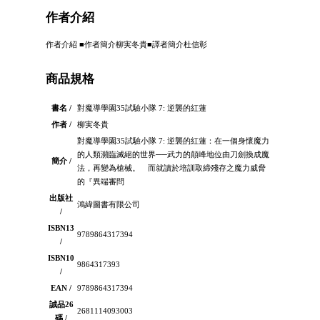
作者介紹
作者介紹 ■作者簡介柳実冬貴■譯者簡介杜信彰
商品規格
書名 /
對魔導學園35試驗小隊 7: 逆襲的紅蓮
作者 /
柳実冬貴
對魔導學園35試驗小隊 7: 逆襲的紅蓮：在一個身懷魔力
的人類瀕臨滅絕的世界──武力的顛峰地位由刀劍換成魔
簡介 /
法，再變為槍械。 而就讀於培訓取締殘存之魔力威脅
的『異端審問
出版社
鴻緯圖書有限公司
/
ISBN13
9789864317394
/
ISBN10
9864317393
/
EAN /
9789864317394
誠品26
2681114093003
碼 /