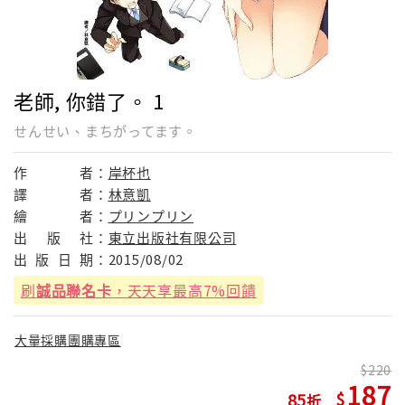
老師, 你錯了。 1
せんせい、まちがってます。
作
者：
岸杯也
譯
者：
林意凱
繪
者：
プリンプリン
出
版
社：
東立出版社有限公司
出
版
日
期：
2015/08/02
刷
誠品聯名卡
，天天享最高7%回饋
大量採購團購專區
220
187
85