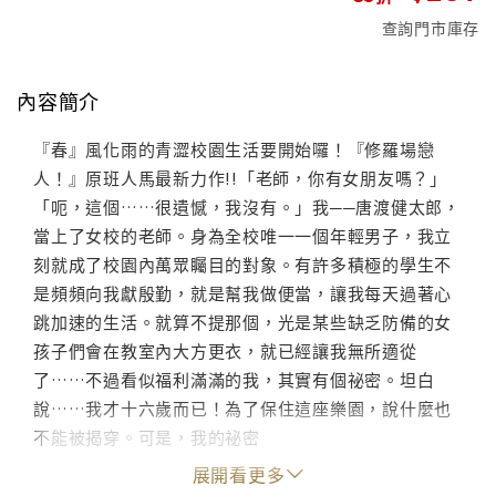
查詢門市庫存
內容簡介
『春』風化雨的青澀校園生活要開始囉！『修羅場戀
人！』原班人馬最新力作!!「老師，你有女朋友嗎？」
「呃，這個……很遺憾，我沒有。」我──唐渡健太郎，
當上了女校的老師。身為全校唯一一個年輕男子，我立
刻就成了校園內萬眾矚目的對象。有許多積極的學生不
是頻頻向我獻殷勤，就是幫我做便當，讓我每天過著心
跳加速的生活。就算不提那個，光是某些缺乏防備的女
孩子們會在教室內大方更衣，就已經讓我無所適從
了……不過看似福利滿滿的我，其實有個祕密。坦白
說……我才十六歲而已！為了保住這座樂園，說什麼也
不能被揭穿。可是，我的祕密
展開看更多