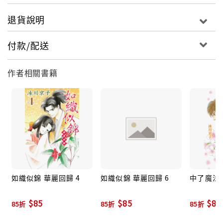
退貨說明
付款/配送
作者相關書籍
如織似錦 華麗回歸 4
如織似錦 華麗回歸 6
中了魔法
$85
$85
$85
85折
85折
85折