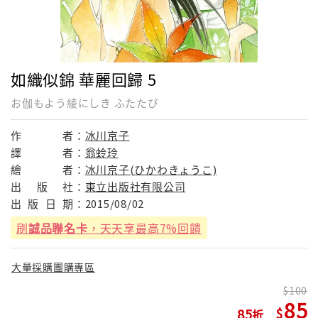
如織似錦 華麗回歸 5
お伽もよう綾にしき ふたたび
作
者：
冰川京子
譯
者：
翁蛉玲
繪
者：
冰川京子(ひかわきょうこ)
出
版
社：
東立出版社有限公司
出
版
日
期：
2015/08/02
刷
誠品聯名卡
，天天享最高7%回饋
大量採購團購專區
100
85
85