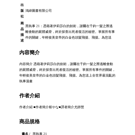
出
版
鴻緯圖書有限公司
社
商
黑執事 21：憑藉著伊莉莎白的劍術，謝爾在千鈞一髮之際逃
品
離會動的屍體威脅，終於探查出死者復活的秘密。掌握所有事
描
件的關鍵，年輕俊美皇帝的白金色頭髮飛揚、飛揚。為您送
述
內容簡介
內容簡介 憑藉著伊莉莎白的劍術，謝爾在千鈞一髮之際逃離會動
的屍體威脅，終於探查出死者復活的秘密。掌握所有事件的關鍵，
年輕俊美皇帝的白金色頭髮飛揚、飛揚。為您送上全世界最混亂的
執事漫畫
作者介紹
作者介紹 ■作者簡介枢やな■譯者簡介尤靜慧
商品規格
書名 /
黑執事 21