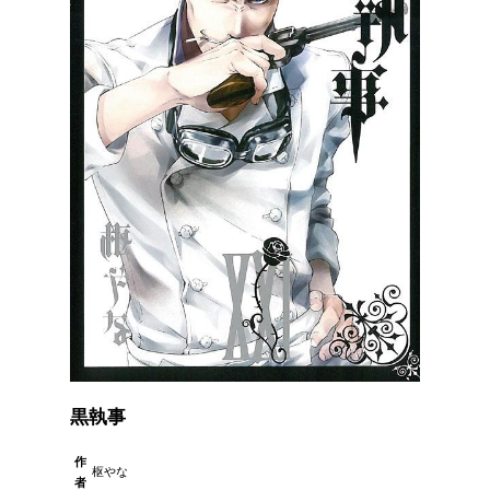
黒執事
作
枢やな
者