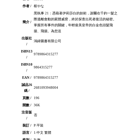
作者 /
枢やな
黑執事 21：憑藉著伊莉莎白的劍術，謝爾在千鈞一髮之
際逃離會動的屍體威脅，終於探查出死者復活的秘密。
簡介 /
掌握所有事件的關鍵，年輕俊美皇帝的白金色頭髮飛
揚、飛揚。為您送
出版社
鴻緯圖書有限公司
/
ISBN13
9789864315277
/
ISBN10
9864315277
/
EAN /
9789864315277
誠品26
2681093948004
碼 /
頁數 /
196
開數 /
36K
注音版
否
/
裝訂 /
P:平裝
語言 /
1:中文 繁體
級別 /
N:無