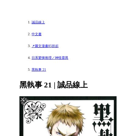
誠品線上
中文書
📌圖文漫畫85折起
日系驚悚推理／神怪靈異
黑執事 21
黑執事 21 | 誠品線上