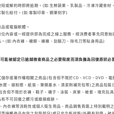
短或解約時即將逾期。(如:生鮮蔬果、乳製品、冷凍冷藏食材、
製化給付。(如:客製印章、鋼筆刻字)
商品或電腦軟體。
位內容或一經提供即為完成之線上服務，經消費者事先同意始提
。(如:內衣褲、襪類、褲襪、刮鬍刀、除毛刀等貼身用品)
可能被認定已逾越檢查商品之必要程度而須負擔為回復原狀必要
儲存或著作權相關之商品(包含但不限於CD、VCD、DVD、電
水匣、碳粉匣、紙張、筆類墨水、清潔劑補充包等)之商品包裝已
(包含但不限於衣褲、鞋子、襪子、泳裝、床單、被套、填充玩具
品有不可回復之髒污或磨損痕跡。
品、內衣褲等消耗性或個人衛生用品、商品銷售頁面上特別載明之
等接觸商品內容之包裝部分)或已非全新狀態(外觀有刮傷、破