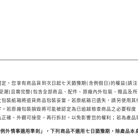
定，您享有商品貨到次日起七天猶豫期(含例假日)的權益(請
受潮)且需完整(包含全部商品、配件、原廠內外包裝、贈品及所
之包裝紙箱將退貨商品包裝妥當，若原紙箱已遺失，請另使用其
字。若原廠包裝損毀將可能被認定為已逾越檢查商品之必要程度，
品正確、外觀可接受，再行拆封，以免影響您的權利；若為產品
理例外情事適用準則」，下列商品不適用七日猶豫期，除產品本