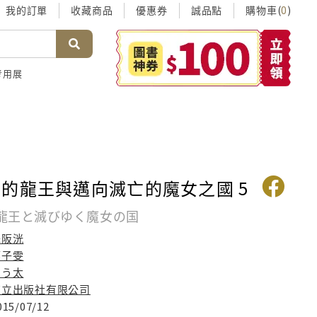
我的訂單
收藏商品
優惠券
誠品點
購物車(
)
0
考用展
的龍王與邁向滅亡的魔女之國 5
龍王と滅びゆく魔女の国
舞阪洸
廖子雯
よう太
東立出版社有限公司
015/07/12