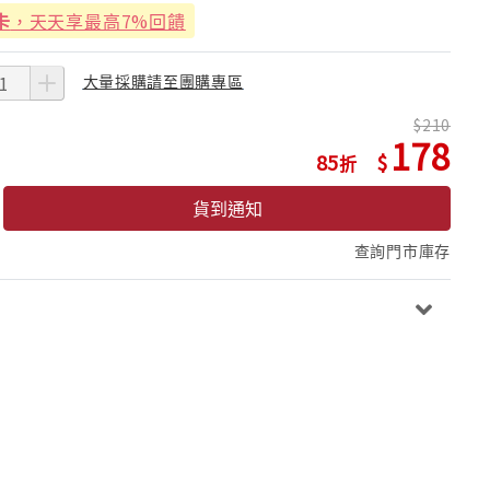
卡
，天天享最高7%回饋
大量採購請至團購專區
210
178
85
貨到通知
查詢門市庫存