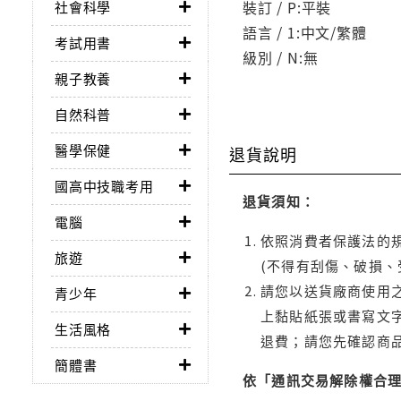
裝訂 / P:平裝
社會科學
語言 / 1:中文/繁體
考試用書
級別 / N:無
親子教養
自然科普
醫學保健
退貨說明
國高中技職考用
退貨須知：
電腦
依照消費者保護法的規
旅遊
(不得有刮傷、破損、
請您以送貨廠商使用
青少年
上黏貼紙張或書寫文
生活風格
退費；請您先確認商
簡體書
依「通訊交易解除權合