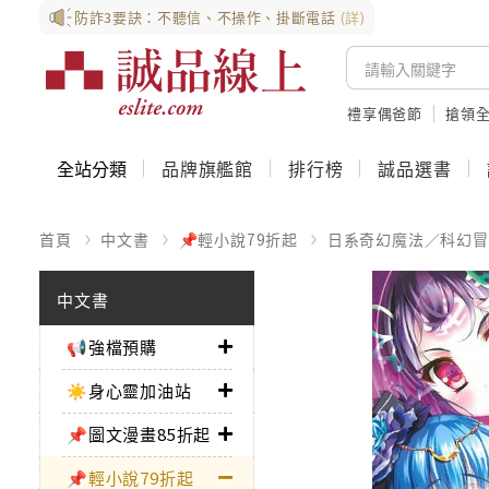
防詐3要訣：不聽信、不操作、掛斷電話
(詳)
禮享偶爸節
搶領全
全站分類
品牌旗艦館
排行榜
誠品選書
首頁
中文書
📌輕小說79折起
日系奇幻魔法／科幻冒
中文書
📢強檔預購
☀️身心靈加油站
📌圖文漫畫85折起
📌輕小說79折起