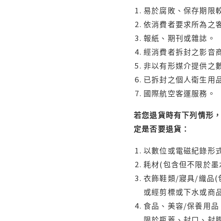
易於腐敗、保存期限較
依消費者要求所為之客
報紙、期刊或雜誌。
經消費者拆封之影音
非以有形媒介提供之數
已拆封之個人衛生用品
國際航空客運服務。
若您退貨時有下列情形，
定是否要退貨：
以數位或電磁紀錄形式
耗材(包含但不限於墨
衣飾鞋類/寢具/織品
或經剪標或下水或商
食品、美容/保養用
限於瓶蓋、封口、封膜