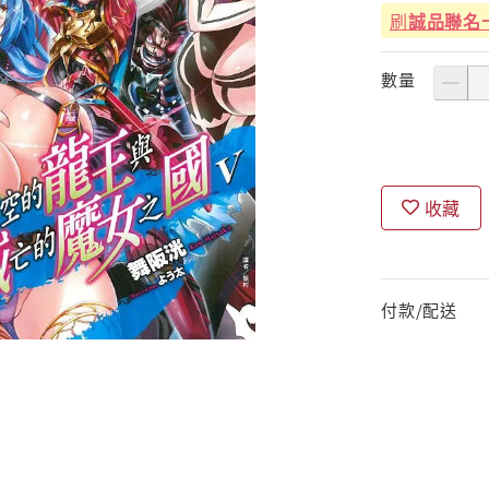
刷
誠品聯名
數量
收藏
付款/配送