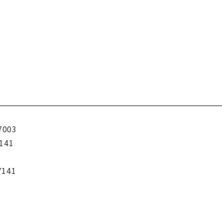
7003
141
7141