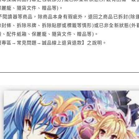
保麗龍、隨貨文件、贈品等)。
電子閱讀器等商品，除商品本身有瑕疵外，退回之商品已拆封(除
封條、拆除吊牌、拆除貼膠或標籤等情形)或已非全新狀態(外
袋、配件紙箱、保麗龍、隨貨文件、贈品等)。
服專區→常見問題→誠品線上退貨退款】之說明。