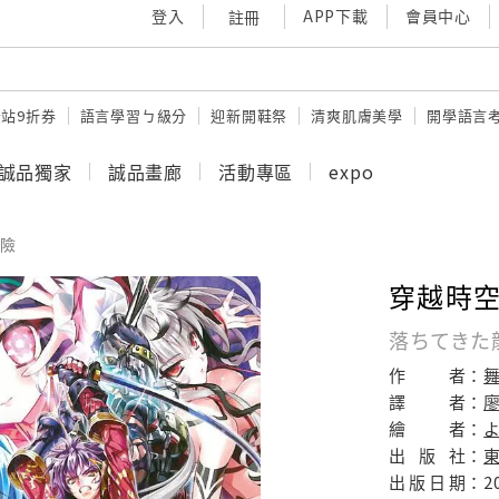
登入
APP下載
會員中心
註冊
站9折券
語言學習ㄅ級分
迎新開鞋祭
清爽肌膚美學
開學語言
誠品獨家
誠品畫廊
活動專區
expo
險
穿越時空
落ちてきた
作
者：
譯
者：
繪
者：
出
版
社：
出
版
日
期：
2