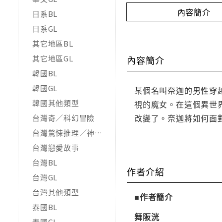
內容簡介
日系BL
日系GL
其它地區BL
其它地區GL
內容簡介
韓國BL
韓國GL
某個名叫奈迦的男性穿
韓國其他類型
視的魔女。在這個異世
改變了。奈迦將如何面
台灣奇／科幻冒險
台灣驚悚推理／神怪靈異
台灣戀愛故事
台灣BL
作者介紹
台灣GL
台灣其他類型
■作者簡介
泰國BL
舞阪洸
泰國GL