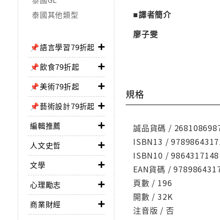
■譯者簡介
泰國其他類型
廖子雯
📌語言學習79折起
📌飲食79折起
📌美術79折起
規格
📌藝術設計79折起
編輯推薦
誠品貨碼 / 268108698
ISBN13 / 9789864317
人文史哲
ISBN10 / 9864317148
文學
EAN貨碼 / 978986431
頁數 / 196
心理勵志
開數 / 32K
商業財經
注音版 / 否