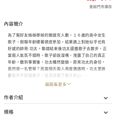
查詢門市庫存
內容簡介
為了幫好友姊姊舉辦的聯誼充人數，１６歲的高中女生
歌子，假報年齡硬著頭皮參加，結果遇上對她似乎也有
好感的帥哥‧功太。聯誼結束後功太還邀歌子去散步，正
當兩人氣氛不錯時，歌子卻說溜嘴、洩露了自己的真正
年齡。聽到事實後，功太幡然變臉，原來功太的身份，
竟然是一名警察？而當隔天兩人再度偶遇時，功太更故
意裝作不認識歌子，這深深傷了歌子的心……
展開看更多
作者介紹
規格