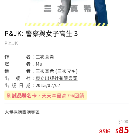
P&JK: 警察與女子高生 3
PとJK
作
者：
三次真希
譯
者：
Mu
繪
者：
三次真希 (三次マキ)
出
版
社：
東立出版社有限公司
出
版
日
期：
2015/07/07
刷
誠品聯名卡
，天天享最高7%回饋
大量採購團購專區
100
85
85