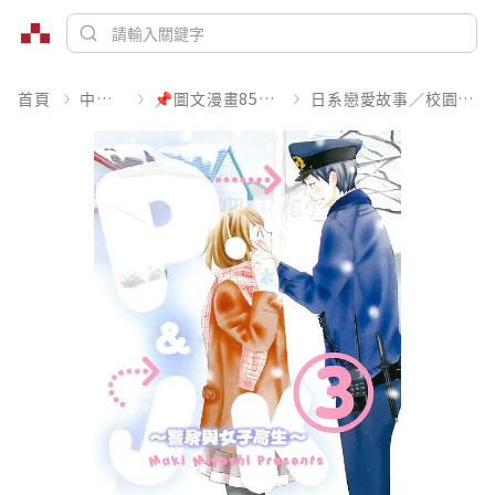
首頁
中文書
📌圖文漫畫85折起
日系戀愛故事／校園青春