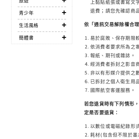
旅遊
上黏貼紙張或書寫文
退費；請您先確認商
青少年
依「通訊交易解除權合
生活風格
簡體書
易於腐敗、保存期限較
依消費者要求所為之客
報紙、期刊或雜誌。
經消費者拆封之影音
非以有形媒介提供之數
已拆封之個人衛生用品
國際航空客運服務。
若您退貨時有下列情形，
定是否要退貨：
以數位或電磁紀錄形式
耗材(包含但不限於墨