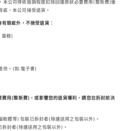
本公司得依毀損程度扣除回復原狀必要費用(整新費)後
瑕疵，本公司接受退貨。
身有瑕疵外，不接受退貨：
蛋糕)
供。(如:電子書)
費用(整新費)，或影響您的退貨權利，請您在拆封前決
腦軟體等) 包裝已拆封者(除運送用之包裝以外)。
拆封者(除運送用之包裝以外)。