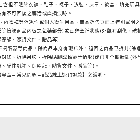
(包含但不限於衣褲、鞋子、襪子、泳裝、床單、被套、填充玩具
品有不可回復之髒污或磨損痕跡。
品、內衣褲等消耗性或個人衛生用品、商品銷售頁面上特別載明之
等接觸商品內容之包裝部分)或已非全新狀態(外觀有刮傷、破
保麗龍、隨貨文件、贈品等)。
電子閱讀器等商品，除商品本身有瑕疵外，退回之商品已拆封(除
封條、拆除吊牌、拆除貼膠或標籤等情形)或已非全新狀態(外
袋、配件紙箱、保麗龍、隨貨文件、贈品等)。
服專區→常見問題→誠品線上退貨退款】之說明。