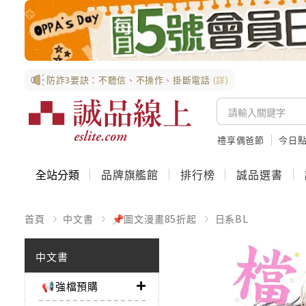
防詐3要訣：不聽信、不操作、掛斷電話
(詳)
禮享偶爸節
今日
全站分類
品牌旗艦館
排行榜
誠品選書
首頁
中文書
📌圖文漫畫85折起
日系BL
中文書
📢強檔預購