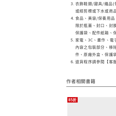
衣飾鞋類/寢具/織品
或經剪標或下水或商
食品、美容/保養用
限於瓶蓋、封口、封膜
保護袋、配件紙箱、
家電、3C、畫作、
內容之包裝部分、移除
件、原廠外盒、保護
退貨程序請參閱【客
作者相關書籍
85折