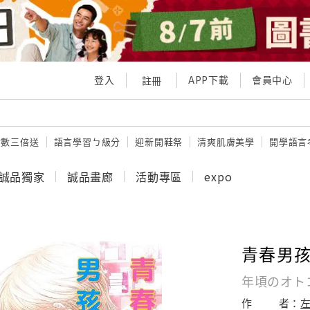
登入
APP下載
會員中心
註冊
點數三倍送
語言學習ㄅ級分
迎新開鞋祭
清爽肌膚美學
開學語言
誠品獨家
誠品畫廊
活動專區
expo
青春男孩
年頃のオト
作
者：