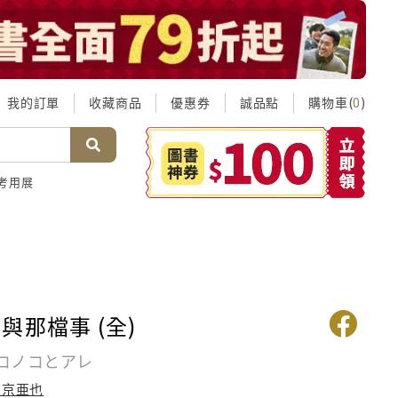
我的訂單
收藏商品
優惠券
誠品點
購物車(
)
0
考用展
與那檔事 (全)
コノコとアレ
左京亜也