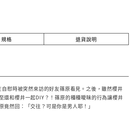
規格
退貨說明
在自慰時被突然來訪的好友篠原看見。之後，雖然櫻井
還和櫻井一起DIY？！篠原的種種曖昧的行為讓櫻井
原竟然回：「交往？可是你是男人耶！」