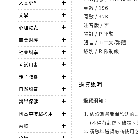
人文史哲
頁數 / 196
文學
開數 / 32K
注音版 / 否
心理勵志
裝訂 / P:平裝
商業財經
語言 / 1:中文/繁體
級別 / R:限制級
社會科學
考試用書
親子教養
退貨說明
自然科普
退貨須知：
醫學保健
國高中技職考用
依照消費者保護法的規
(不得有刮傷、破損、
電腦
請您以送貨廠商使用