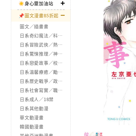
☀️身心靈加油站
📌圖文漫畫85折起
圖文／插畫書
日系奇幻魔法／科幻冒險
日系冒險武俠／熱血運動
日系驚悚推理／神怪靈異
日系戀愛故事／校園青春
日系溫馨療癒／勵志搞笑
日系歷史戰爭／政治宗教
日系社會寫實／職場職人
日系成人／18禁
日系其他動漫
華文動漫畫
韓國動漫畫
其他亞洲動漫畫