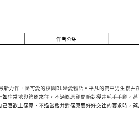
作者介紹
也最新力作，是可愛的校園BL戀愛物語。平凡的高中男生櫻井
一如往常地與篠原來往，不過篠原卻開始對櫻井毛手手腳，甚至
自己喜歡上篠原，不過當櫻井對篠原要好好交往的要求時，篠