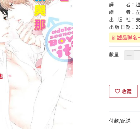
譯
者：
繪
者：
出
版
社：
出
版
日
期：
2
刷
誠品聯名
數量
收藏
付款/配送