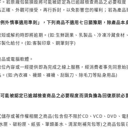
字。若原廠包裝損毀將可能被認定為已逾越檢查商品之必要程度，
品正確、外觀可接受，再行拆封，以免影響您的權利；若為產品
理例外情事適用準則」，下列商品不適用七日猶豫期，除產品本
短或解約時即將逾期。(如:生鮮蔬果、乳製品、冷凍冷藏食材、
製化給付。(如:客製印章、鋼筆刻字)
商品或電腦軟體。
位內容或一經提供即為完成之線上服務，經消費者事先同意始提
。(如:內衣褲、襪類、褲襪、刮鬍刀、除毛刀等貼身用品)
可能被認定已逾越檢查商品之必要程度而須負擔為回復原狀必要
儲存或著作權相關之商品(包含但不限於CD、VCD、DVD、電
水匣、碳粉匣、紙張、筆類墨水、清潔劑補充包等)之商品包裝已