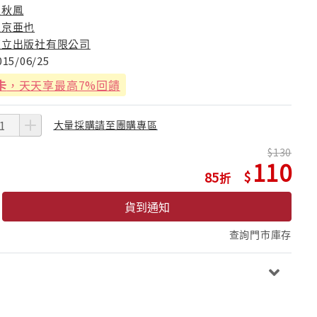
趙秋鳳
左京亜也
東立出版社有限公司
015/06/25
卡
，天天享最高7%回饋
大量採購請至團購專區
130
110
85
貨到通知
查詢門市庫存