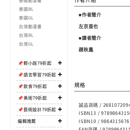
泰國動漫畫
泰國BL
■作者簡介
泰國GL
左京亜也
台灣動漫畫
台灣BL
■譯者簡介
台灣GL
趙秋鳳
📌輕小說79折起
📌語言學習79折起
規格
📌飲食79折起
📌美術79折起
誠品貨碼 / 268107209
📌藝術設計79折起
ISBN13 / 9789864315
ISBN10 / 9864315676
編輯推薦
EAN貨碼 / 978986431