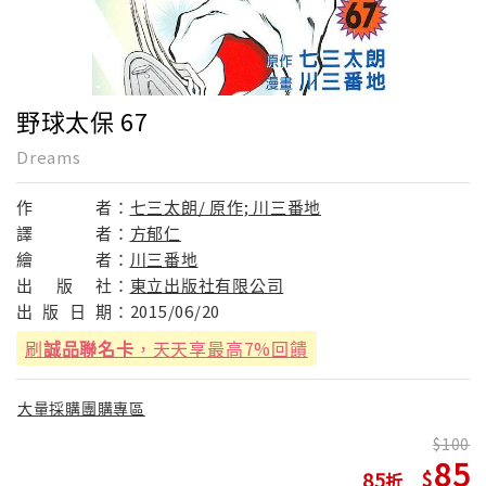
野球太保 67
Dreams
作
者：
七三太朗/ 原作; 川三番地
譯
者：
方郁仁
繪
者：
川三番地
出
版
社：
東立出版社有限公司
出
版
日
期：
2015/06/20
刷
誠品聯名卡
，天天享最高7%回饋
大量採購團購專區
100
85
85