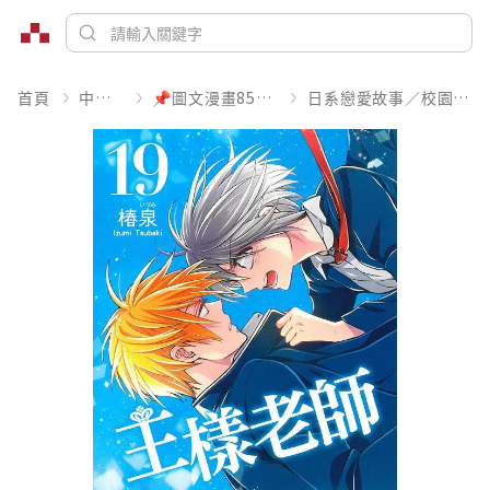
首頁
中文書
📌圖文漫畫85折起
日系戀愛故事／校園青春