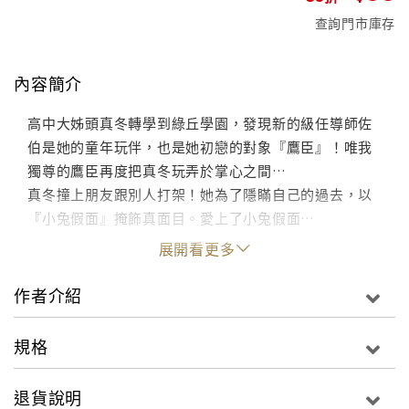
查詢門市庫存
內容簡介
高中大姊頭真冬轉學到綠丘學園，發現新的級任導師佐
伯是她的童年玩伴，也是她初戀的對象『鷹臣』！唯我
獨尊的鷹臣再度把真冬玩弄於掌心之間…
真冬撞上朋友跟別人打架！她為了隱瞞自己的過去，以
『小兔假面』掩飾真面目。愛上了小兔假面…
展開看更多
作者介紹
規格
退貨說明