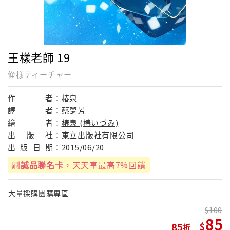
王樣老師 19
俺樣ティーチャー
作
者：
椿泉
譯
者：
蔡夢芳
繪
者：
椿泉 (椿いづみ)
出
版
社：
東立出版社有限公司
出
版
日
期：
2015/06/20
刷
誠品聯名卡
，天天享最高7%回饋
大量採購團購專區
100
85
85