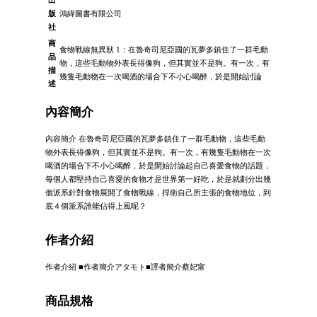
出
版
鴻緯圖書有限公司
社
商
食物戰線無異狀 1：在魯奇司尼亞國的瓦夢多鎮住了一群毛動
品
物，這些毛動物外表長得像狗，但其實並不是狗。有一次，有
描
幾隻毛動物在一次喝酒的場合下不小心喝醉，於是開始討論
述
內容簡介
內容簡介 在魯奇司尼亞國的瓦夢多鎮住了一群毛動物，這些毛動
物外表長得像狗，但其實並不是狗。有一次，有幾隻毛動物在一次
喝酒的場合下不小心喝醉，於是開始討論起自己喜愛食物的話題，
每個人都堅持自己喜愛的食物才是世界第一好吃，於是就劃分出幾
個派系針對食物展開了食物戰線，捍衛自己所主張的食物地位，到
底４個派系誰能佔得上風呢？
作者介紹
作者介紹 ■作者簡介アタモト■譯者簡介蔡妃甯
商品規格