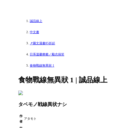
誠品線上
中文書
📌圖文漫畫85折起
日系溫馨療癒／勵志搞笑
食物戰線無異狀 1
食物戰線無異狀 1 | 誠品線上
タベモノ戦線異状ナシ
作
アタモト
者