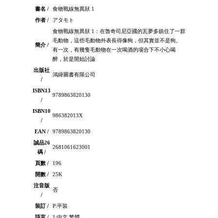
書名 /
食物戰線無異狀 1
作者 /
アタモト
食物戰線無異狀 1：在魯奇司尼亞國的瓦夢多鎮住了一群
毛動物，這些毛動物外表長得像狗，但其實並不是狗。
簡介 /
有一次，有幾隻毛動物在一次喝酒的場合下不小心喝
醉，於是開始討論
出版社
鴻緯圖書有限公司
/
ISBN13
9789863820130
/
ISBN10
986382013X
/
EAN /
9789863820130
誠品26
2681061623001
碼 /
頁數 /
196
開數 /
25K
注音版
否
/
裝訂 /
P:平裝
語言 /
1:中文 繁體