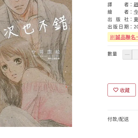
譯
者：
繪
者：
出
版
社：
出
版
日
期：
2
刷
誠品聯名
數量
收藏
付款/配送