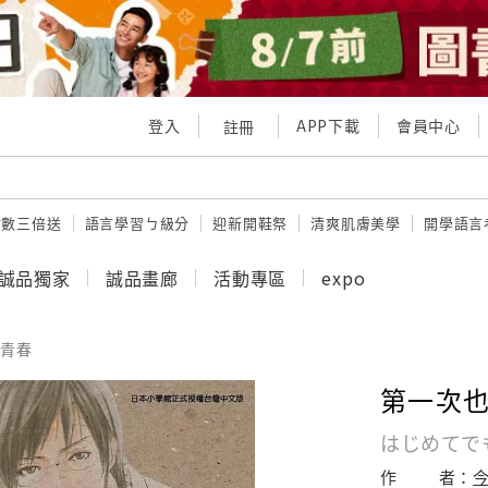
登入
APP下載
會員中心
註冊
點數三倍送
語言學習ㄅ級分
迎新開鞋祭
清爽肌膚美學
開學語言
誠品獨家
誠品畫廊
活動專區
expo
青春
第一次也
はじめてで
作
者：