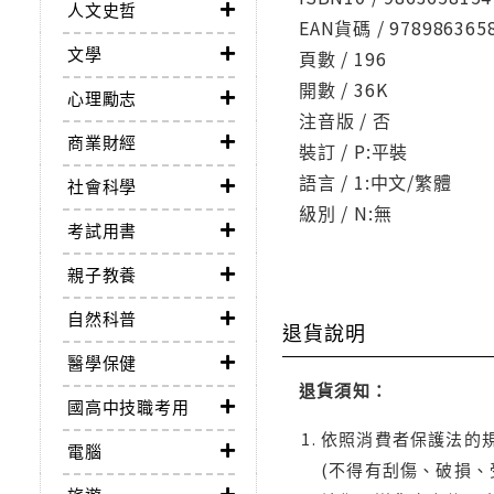
人文史哲
EAN貨碼 / 978986365
文學
頁數 / 196
開數 / 36K
心理勵志
注音版 / 否
商業財經
裝訂 / P:平裝
語言 / 1:中文/繁體
社會科學
級別 / N:無
考試用書
親子教養
自然科普
退貨說明
醫學保健
退貨須知：
國高中技職考用
依照消費者保護法的規
電腦
(不得有刮傷、破損、