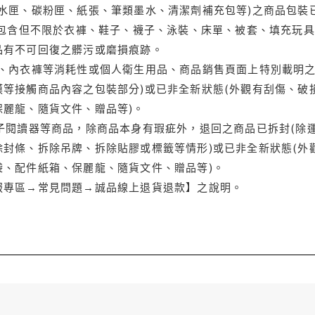
水匣、碳粉匣、紙張、筆類墨水、清潔劑補充包等)之商品包裝已
(包含但不限於衣褲、鞋子、襪子、泳裝、床單、被套、填充玩具
品有不可回復之髒污或磨損痕跡。
品、內衣褲等消耗性或個人衛生用品、商品銷售頁面上特別載明之
等接觸商品內容之包裝部分)或已非全新狀態(外觀有刮傷、破
保麗龍、隨貨文件、贈品等)。
電子閱讀器等商品，除商品本身有瑕疵外，退回之商品已拆封(除
封條、拆除吊牌、拆除貼膠或標籤等情形)或已非全新狀態(外
袋、配件紙箱、保麗龍、隨貨文件、贈品等)。
服專區→常見問題→誠品線上退貨退款】之說明。