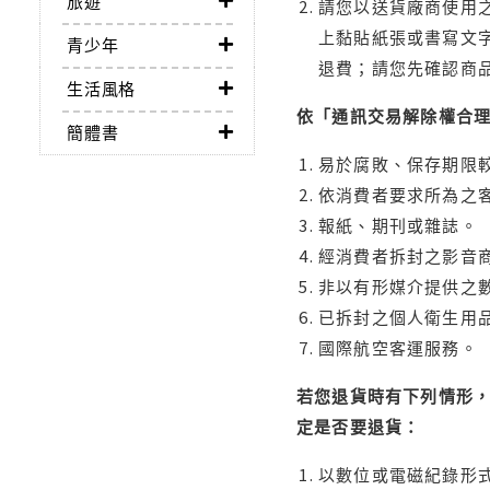
旅遊
請您以送貨廠商使用
上黏貼紙張或書寫文
青少年
退費；請您先確認商
生活風格
依「通訊交易解除權合
簡體書
易於腐敗、保存期限較
依消費者要求所為之客
報紙、期刊或雜誌。
經消費者拆封之影音
非以有形媒介提供之數
已拆封之個人衛生用品
國際航空客運服務。
若您退貨時有下列情形，
定是否要退貨：
以數位或電磁紀錄形式