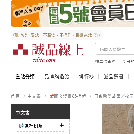
防詐3要訣：不聽信、不操作、掛斷電話
(詳)
禮享偶爸節
今日
全站分類
品牌旗艦館
排行榜
誠品選書
首頁
中文書
📌圖文漫畫85折起
日系戀愛故事／校園
中文書
📢強檔預購