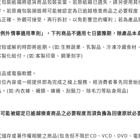
之包裝紙箱將退貨商品包裝妥當，若原紙箱已遺失，請另使用其
字。若原廠包裝損毀將可能被認定為已逾越檢查商品之必要程度，
品正確、外觀可接受，再行拆封，以免影響您的權利；若為產品
理例外情事適用準則」，下列商品不適用七日猶豫期，除產品本
短或解約時即將逾期。(如:生鮮蔬果、乳製品、冷凍冷藏食材、
製化給付。(如:客製印章、鋼筆刻字)
商品或電腦軟體。
位內容或一經提供即為完成之線上服務，經消費者事先同意始提
。(如:內衣褲、襪類、褲襪、刮鬍刀、除毛刀等貼身用品)
可能被認定已逾越檢查商品之必要程度而須負擔為回復原狀必要
儲存或著作權相關之商品(包含但不限於CD、VCD、DVD、電