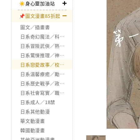
☀️身心靈加油站
📌圖文漫畫85折起
圖文／插畫書
日系奇幻魔法／科幻冒險
日系冒險武俠／熱血運動
日系驚悚推理／神怪靈異
日系戀愛故事／校園青春
日系溫馨療癒／勵志搞笑
日系歷史戰爭／政治宗教
日系社會寫實／職場職人
日系成人／18禁
日系其他動漫
華文動漫畫
韓國動漫畫
其他亞洲動漫畫