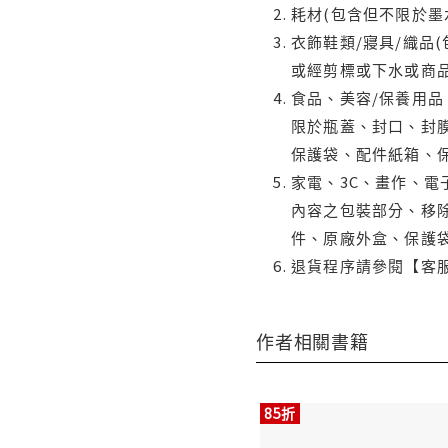
耗材(包含但不限於墨
衣飾鞋類/寢具/織品
或經剪標或下水或商
食品、美容/保養用
限於瓶蓋、封口、封膜
保護袋、配件紙箱、
家電、3C、畫作、
內容之包裝部分、移除
件、原廠外盒、保護
退貨程序請參閱【客
作者相關書籍
85折