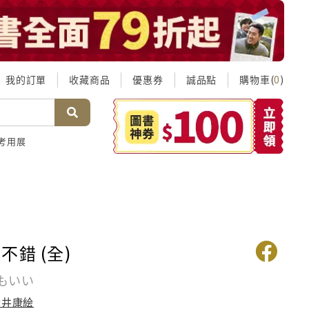
我的訂單
收藏商品
優惠券
誠品點
購物車(
)
0
考用展
不錯 (全)
もいい
今井康絵