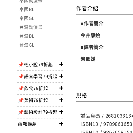
泰國動漫畫
作者介紹
泰國BL
泰國GL
■作者簡介
台灣動漫畫
今井康絵
台灣BL
台灣GL
■譯者簡介
趙聖媛
📌輕小說79折起
📌語言學習79折起
📌飲食79折起
規格
📌美術79折起
📌藝術設計79折起
誠品貨碼 / 268103313
ISBN13 / 9789863658
編輯推薦
ISBN10 / 9863658154