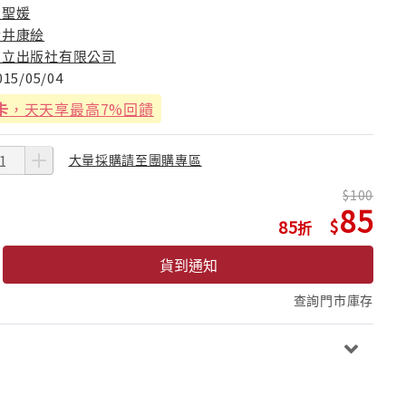
趙聖媛
今井康絵
東立出版社有限公司
015/05/04
卡
，天天享最高7%回饋
大量採購請至團購專區
100
85
85
貨到通知
查詢門市庫存