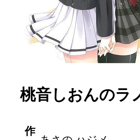
桃音しおんのラ
作
あさの ハジメ