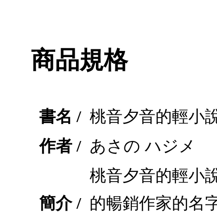
商品規格
書名 /
桃音夕音的輕小說日
作者 /
あさの ハジメ
桃音夕音的輕小說
簡介 /
的暢銷作家的名