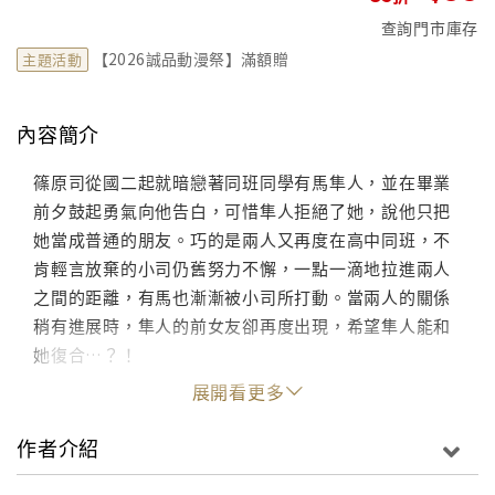
查詢門市庫存
【2026誠品動漫祭】滿額贈
主題活動
內容簡介
篠原司從國二起就暗戀著同班同學有馬隼人，並在畢業
前夕鼓起勇氣向他告白，可惜隼人拒絕了她，說他只把
她當成普通的朋友。巧的是兩人又再度在高中同班，不
肯輕言放棄的小司仍舊努力不懈，一點一滴地拉進兩人
之間的距離，有馬也漸漸被小司所打動。當兩人的關係
稍有進展時，隼人的前女友卻再度出現，希望隼人能和
她復合…？！
展開看更多
作者介紹