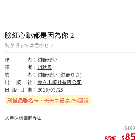
臉紅心跳都是因為你 2
胸が鳴るのは君のせい
作
者：
紺野理沙
譯
者：
趙秋鳳
繪
者：
紺野理沙 (紺野りさ)
出
版
社：
東立出版社有限公司
出
版
日
期：
2015/03/25
刷
誠品聯名卡
，天天享最高7%回饋
大量採購團購專區
100
85
85