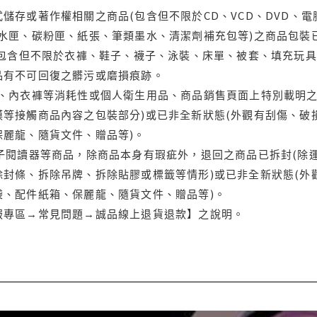
儲存或著作權相關之商品(包含但不限於CD、VCD、DVD、電
水匣、碳粉匣、紙張、筆類墨水、清潔劑補充包等)之商品包裝已
(包含但不限於衣褲、鞋子、襪子、泳裝、床單、被套、填充玩具
品有不可回復之髒污或磨損痕跡。
品、內衣褲等消耗性或個人衛生用品、商品銷售頁面上特別載明之
等接觸商品內容之包裝部分)或已非全新狀態(外觀有刮傷、破
保麗龍、隨貨文件、贈品等)。
電子閱讀器等商品，除商品本身有瑕疵外，退回之商品已拆封(除
封條、拆除吊牌、拆除貼膠或標籤等情形)或已非全新狀態(外
袋、配件紙箱、保麗龍、隨貨文件、贈品等)。
服專區→常見問題→誠品線上退貨退款】之說明。