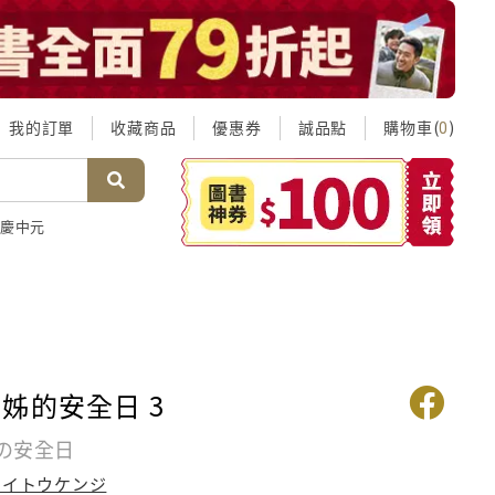
我的訂單
收藏商品
優惠券
誠品點
購物車(
)
0
慶中元
姊的安全日 3
の安全日
サイトウケンジ