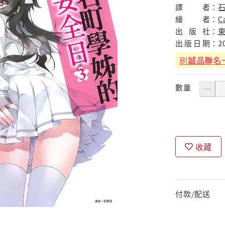
譯
者：
繪
者：
C
出
版
社：
出
版
日
期：
2
刷
誠品聯名
數量
收藏
付款/配送