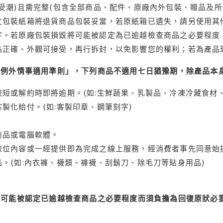
受潮)且需完整(包含全部商品、配件、原廠內外包裝、贈品及所
之包裝紙箱將退貨商品包裝妥當，若原紙箱已遺失，請另使用其
字。若原廠包裝損毀將可能被認定為已逾越檢查商品之必要程度，
品正確、外觀可接受，再行拆封，以免影響您的權利；若為產品
理例外情事適用準則」，下列商品不適用七日猶豫期，除產品本
短或解約時即將逾期。(如:生鮮蔬果、乳製品、冷凍冷藏食材、
製化給付。(如:客製印章、鋼筆刻字)
商品或電腦軟體。
位內容或一經提供即為完成之線上服務，經消費者事先同意始提
。(如:內衣褲、襪類、褲襪、刮鬍刀、除毛刀等貼身用品)
可能被認定已逾越檢查商品之必要程度而須負擔為回復原狀必要