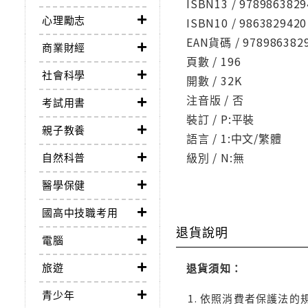
ISBN13 / 9789863829
心理勵志
ISBN10 / 9863829420
EAN貨碼 / 978986382
商業財經
頁數 / 196
社會科學
開數 / 32K
注音版 / 否
考試用書
裝訂 / P:平裝
親子教養
語言 / 1:中文/繁體
級別 / N:無
自然科普
醫學保健
國高中技職考用
退貨說明
電腦
旅遊
退貨須知：
青少年
依照消費者保護法的規