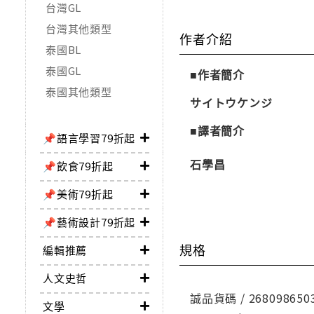
台灣GL
台灣其他類型
作者介紹
泰國BL
泰國GL
■作者簡介
泰國其他類型
サイトウケンジ
■譯者簡介
📌語言學習79折起
石學昌
📌飲食79折起
📌美術79折起
📌藝術設計79折起
規格
編輯推薦
人文史哲
誠品貨碼 / 268098650
文學