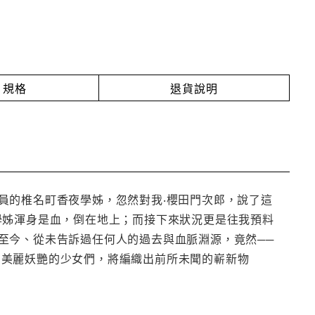
規格
退貨說明
員的椎名町香夜學姊，忽然對我‧櫻田門次郎，說了這
學姊渾身是血，倒在地上；而接下來狀況更是往我預料
至今、從未告訴過任何人的過去與血脈淵源，竟然──
!!美麗妖艷的少女們，將編織出前所未聞的嶄新物