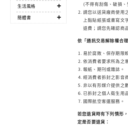
(不得有刮傷、破損、
生活風格
請您以送貨廠商使用
簡體書
上黏貼紙張或書寫文
退費；請您先確認商
依「通訊交易解除權合
易於腐敗、保存期限較
依消費者要求所為之客
報紙、期刊或雜誌。
經消費者拆封之影音
非以有形媒介提供之數
已拆封之個人衛生用品
國際航空客運服務。
若您退貨時有下列情形，
定是否要退貨：