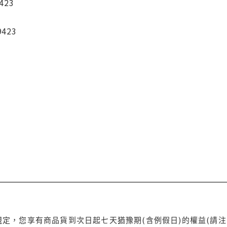
423
9423
定，您享有商品貨到次日起七天猶豫期(含例假日)的權益(請