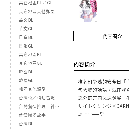
其它地區BL／GL
其它地區其他類型
華文BL
華文GL
內容簡介
日系BL
日系GL
其它地區BL
其它地區GL
內容簡介
韓國BL
韓國GL
椎名町學姊的安全日「
韓國其他類型
句大膽的話語。就在我
之外的方向急速發展！
台灣奇／科幻冒險
サイトウケンジ×CAR
台灣驚悚推理／神怪靈異
語……──當
台灣戀愛故事
台灣BL