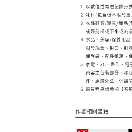
以數位或電磁紀錄形式
耗材(包含但不限於墨
衣飾鞋類/寢具/織品
或經剪標或下水或商
食品、美容/保養用
限於瓶蓋、封口、封膜
保護袋、配件紙箱、
家電、3C、畫作、
內容之包裝部分、移除
件、原廠外盒、保護
退貨程序請參閱【客
作者相關書籍