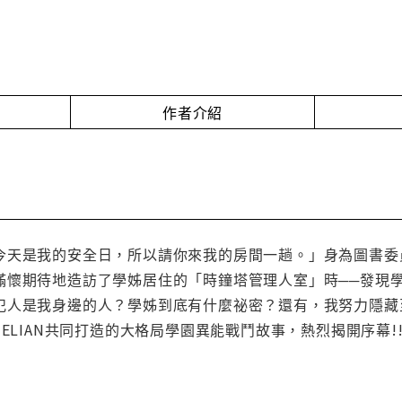
作者介紹
今天是我的安全日，所以請你來我的房間一趟。」身為圖書委
滿懷期待地造訪了學姊居住的「時鐘塔管理人室」時──發現
犯人是我身邊的人？學姊到底有什麼祕密？還有，我努力隱藏
NELIAN共同打造的大格局學園異能戰鬥故事，熱烈揭開序幕