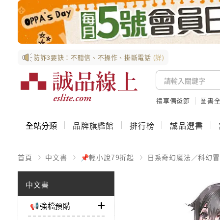
防詐3要訣：不聽信、不操作、掛斷電話
(詳)
禮享偶爸節
圖書全
全站分類
品牌旗艦館
排行榜
誠品選書
首頁
中文書
📌輕小說79折起
日系奇幻魔法／科幻冒
中文書
📢強檔預購