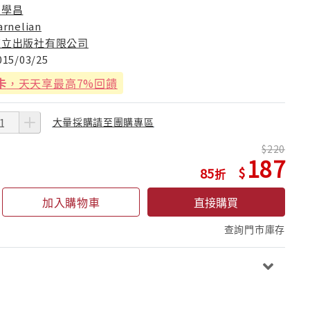
石學昌
arnelian
東立出版社有限公司
015/03/25
卡
，天天享最高7%回饋
大量採購請至團購專區
220
187
85
加入購物車
直接購買
查詢門市庫存