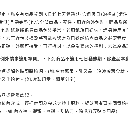
定，您享有商品貨到次日起七天猶豫期(含例假日)的權益(請
受潮)且需完整(包含全部商品、配件、原廠內外包裝、贈品及所
之包裝紙箱將退貨商品包裝妥當，若原紙箱已遺失，請另使用其
字。若原廠包裝損毀將可能被認定為已逾越檢查商品之必要程度，
品正確、外觀可接受，再行拆封，以免影響您的權利；若為產品
理例外情事適用準則」，下列商品不適用七日猶豫期，除產品本
短或解約時即將逾期。(如:生鮮蔬果、乳製品、冷凍冷藏食材、
製化給付。(如:客製印章、鋼筆刻字)
商品或電腦軟體。
位內容或一經提供即為完成之線上服務，經消費者事先同意始提
。(如:內衣褲、襪類、褲襪、刮鬍刀、除毛刀等貼身用品)