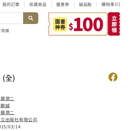
我的訂單
收藏商品
優惠券
誠品點
購物車(
)
0
考用展
(全)
伊藤潤二
吳勵誠
伊藤潤二
東立出版社有限公司
015/03/14