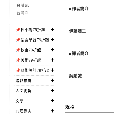
台灣BL
■作者簡介
台灣GL
📌輕小說79折起
伊藤潤二
📌語言學習79折起
📌飲食79折起
■譯者簡介
📌美術79折起
📌藝術設計79折起
吳勵誠
編輯推薦
人文史哲
文學
規格
心理勵志