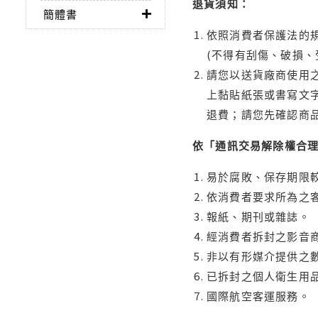
退貨須知：
簡體書
依照消費者保護法的規
(不得有刮傷、破損、
請您以送貨廠商使用
上黏貼紙張或書寫文
退費；請您先確認商
依「通訊交易解除權合
易於腐敗、保存期限較
依消費者要求所為之客
報紙、期刊或雜誌。
經消費者拆封之影音
非以有形媒介提供之數
已拆封之個人衛生用品
國際航空客運服務。