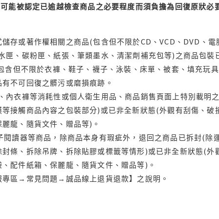
可能被認定已逾越檢查商品之必要程度而須負擔為回復原狀必要
儲存或著作權相關之商品(包含但不限於CD、VCD、DVD、電
水匣、碳粉匣、紙張、筆類墨水、清潔劑補充包等)之商品包裝已
(包含但不限於衣褲、鞋子、襪子、泳裝、床單、被套、填充玩具
品有不可回復之髒污或磨損痕跡。
品、內衣褲等消耗性或個人衛生用品、商品銷售頁面上特別載明之
等接觸商品內容之包裝部分)或已非全新狀態(外觀有刮傷、破
保麗龍、隨貨文件、贈品等)。
電子閱讀器等商品，除商品本身有瑕疵外，退回之商品已拆封(除
封條、拆除吊牌、拆除貼膠或標籤等情形)或已非全新狀態(外
袋、配件紙箱、保麗龍、隨貨文件、贈品等)。
服專區→常見問題→誠品線上退貨退款】之說明。