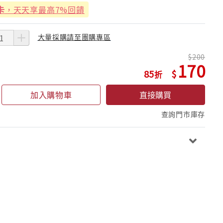
卡
，天天享最高7%回饋
大量採購請至團購專區
200
170
85
加入購物車
直接購買
查詢門市庫存