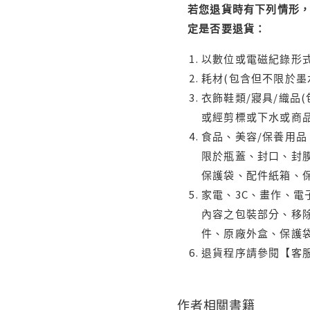
若您退貨時有下列情形，
定是否要退貨：
以數位或電磁紀錄形式
耗材(包含但不限於墨
衣飾鞋類/寢具/織品
或經剪標或下水或商
食品、美容/保養用
限於瓶蓋、封口、封膜
保護袋、配件紙箱、
家電、3C、畫作、
內容之包裝部分、移除
件、原廠外盒、保護
退貨程序請參閱【客
作者相關書籍