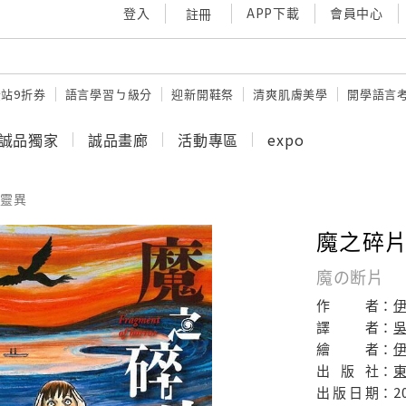
登入
APP下載
會員中心
註冊
站9折券
語言學習ㄅ級分
迎新開鞋祭
清爽肌膚美學
開學語言
誠品獨家
誠品畫廊
活動專區
expo
靈異
魔之碎片 
魔の断片
作
者：
譯
者：
繪
者：
出
版
社：
出
版
日
期：
2