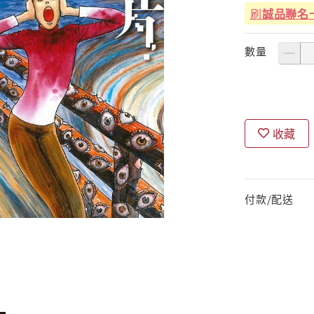
刷
誠品聯名
數量
收藏
付款/配送