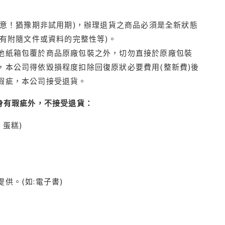
注意！猶豫期非試用期)，辦理退貨之商品必須是全新狀態
有附隨文件或資料的完整性等)。
他紙箱包覆於商品原廠包裝之外，切勿直接於原廠包裝
本公司得依毀損程度扣除回復原狀必要費用(整新費)後
瑕疵，本公司接受退貨。
身有瑕疵外，不接受退貨：
蛋糕)
供。(如:電子書)