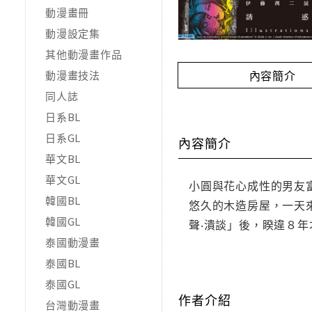
動漫畫冊
動漫設定集
其他動漫畫作品
內容簡介
動漫畫技法
同人誌
日系BL
日系GL
內容簡介
華文BL
華文GL
小圓與花心成性的男友
韓國BL
悠久的木造房屋，一天
韓國GL
聲‧潰談」後，睽違８
泰國動漫畫
泰國BL
泰國GL
作者介紹
台灣動漫畫