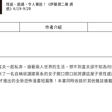
怪誕、詭譎、令人著迷！《伊藤潤二展 誘
惑》6/19-9/28
作者介紹
富夫一起私奔，過著兩人世界的生活，想不到富夫卻不知為何
來了一名自稱就讀建築系的女子開口閉口就誇讚這屋子很性感
年才推出的全新恐怖漫畫短篇集！本書同時收錄於其他雜誌連