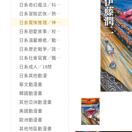
日系奇幻魔法／科幻冒險
日系冒險武俠／熱血運動
日系驚悚推理／神怪靈異
日系戀愛故事／校園青春
日系溫馨療癒／勵志搞笑
日系歷史戰爭／政治宗教
日系社會寫實／職場職人
日系成人／18禁
日系其他動漫
華文動漫畫
韓國動漫畫
其他亞洲動漫畫
美國動漫畫
歐洲動漫畫
其他地區動漫畫