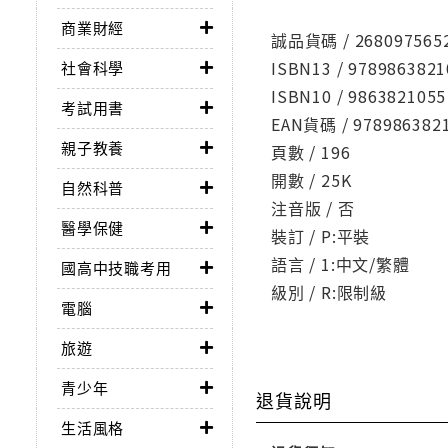
商業財經
誠品貨碼 / 268097565
ISBN13 / 9789863821
社會科學
ISBN10 / 9863821055
考試用書
EAN貨碼 / 978986382
親子教養
頁數 / 196
開數 / 25K
自然科普
注音版 / 否
醫學保健
裝訂 / P:平裝
語言 / 1:中文/繁體
國高中技職考用
級別 / R:限制級
電腦
旅遊
青少年
退貨說明
生活風格