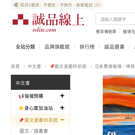
防詐3要訣：不聽信、不操作、掛斷電話
(詳)
禮享偶爸節
搶領全
全站分類
品牌旗艦館
排行榜
誠品選書
首頁
中文書
📌圖文漫畫85折起
日系驚悚推理／神怪
中文書
📢強檔預購
☀️身心靈加油站
📌圖文漫畫85折起
圖文／插畫書