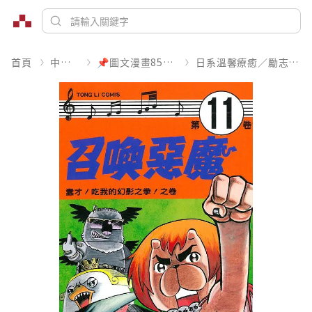
首頁
中文書
📌圖文漫畫85折起
日系溫馨療癒／勵志搞笑