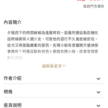
查詢門市庫存
內容簡介
夕陽西下的時間被稱為逢魔時刻。惡魔阿撒茲勒趁機在
這時候綁架人類少女，可是他的惡行不久後就被抓包，
這次又得面臨嚴重的懲罰。佐隈小姐有意離開芥邊偵探
事務所？阿撒茲勒和貝西卜跟蹤佐隈小姐，結果發現意
外的真相…
展開看更多
作者介紹
規格
退貨說明