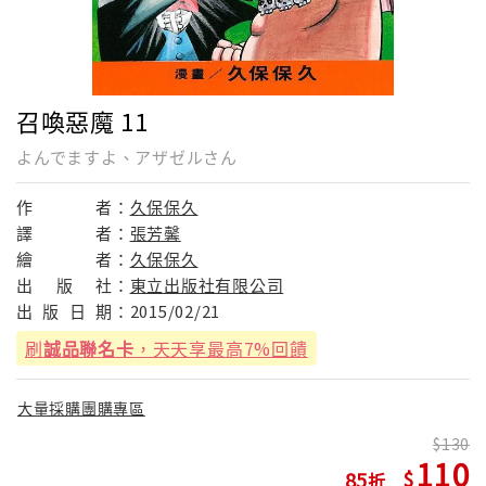
召喚惡魔 11
よんでますよ、アザゼルさん
作
者：
久保保久
譯
者：
張芳馨
繪
者：
久保保久
出
版
社：
東立出版社有限公司
出
版
日
期：
2015/02/21
刷
誠品聯名卡
，天天享最高7%回饋
大量採購團購專區
130
110
85