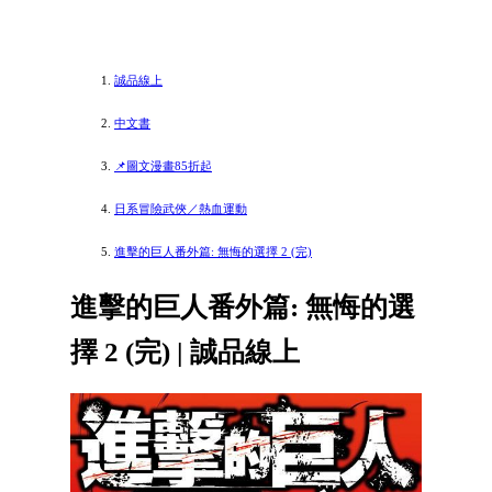
誠品線上
中文書
📌圖文漫畫85折起
日系冒險武俠／熱血運動
進擊的巨人番外篇: 無悔的選擇 2 (完)
進擊的巨人番外篇: 無悔的選
擇 2 (完) | 誠品線上