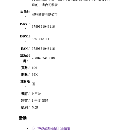
遠的、適合初學者
出版社
鴻緯圖書有限公司
/
ISBN13
9789861048116
/
ISBN10
9861048111
/
EAN /
9789861048116
誠品26
2680483410008
碼 /
頁數 /
196
開數 /
36K
注音版
否
/
裝訂 /
P:平裝
語言 /
1:中文 繁體
級別 /
N:無
活動
【2026誠品動漫祭】滿額贈