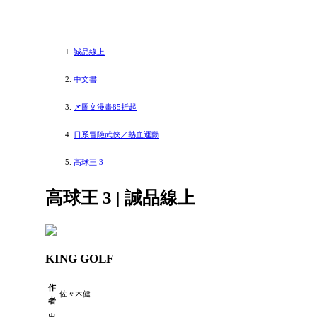
誠品線上
中文書
📌圖文漫畫85折起
日系冒險武俠／熱血運動
高球王 3
高球王 3 | 誠品線上
KING GOLF
作
佐々木健
者