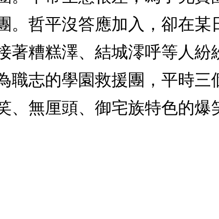
團。哲平沒答應加入，卻在某
接著糟糕澤、結城澪呼等人紛
為職志的學園救援團，平時三
笑、無厘頭、御宅族特色的爆