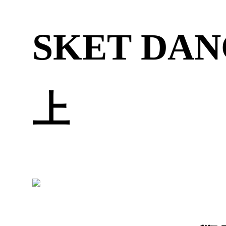
SKET DA
上