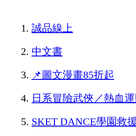
誠品線上
中文書
📌圖文漫畫85折起
日系冒險武俠／熱血運
SKET DANCE學園救援