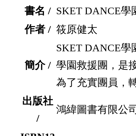
書名 /
SKET DANCE
作者 /
筱原健太
SKET DANC
簡介 /
學園救援團，是
為了充實團員，
出版社
鴻緯圖書有限公
/