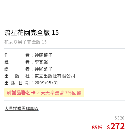
流星花園完全版 15
花より男子完全版 15
作
者：
神尾葉子
譯
者：
李其馨
繪
者：
神尾葉子
出
版
社：
東立出版社有限公司
出
版
日
期：
2009/05/31
刷
誠品聯名卡
，天天享最高7%回饋
大量採購團購專區
320
272
85