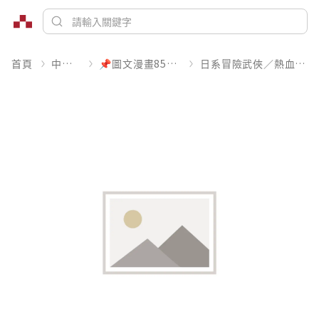
首頁
中文書
📌圖文漫畫85折起
日系冒險武俠／熱血運動