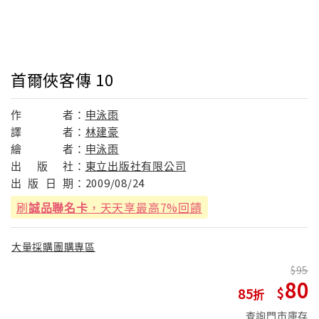
首爾俠客傳 10
作
者：
申泳雨
譯
者：
林建豪
繪
者：
申泳雨
出
版
社：
東立出版社有限公司
出
版
日
期：
2009/08/24
刷
誠品聯名卡
，天天享最高7%回饋
大量採購團購專區
95
80
85
查詢門市庫存