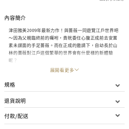
內容簡介
津田雅美2009年最新力作！與薔薇一同遊覽江戶世界吧
～因為父親臨終前的囑咐，貴晄委任心腹正成前去安置
素未謀面的手足薔薇。而在正成的邀請下，自幼長於山
林的薔薇對江戶這個繁華的世界會有什麼樣的新體驗
呢？
展開看更多
規格
退貨說明
付款/配送