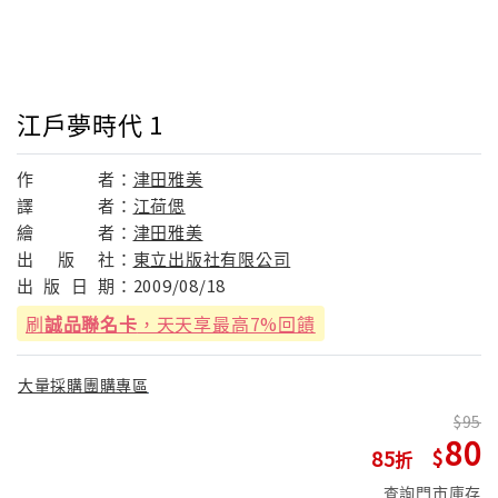
江戶夢時代 1
作
者：
津田雅美
譯
者：
江荷偲
繪
者：
津田雅美
出
版
社：
東立出版社有限公司
出
版
日
期：
2009/08/18
刷
誠品聯名卡
，天天享最高7%回饋
大量採購團購專區
95
80
85
查詢門市庫存