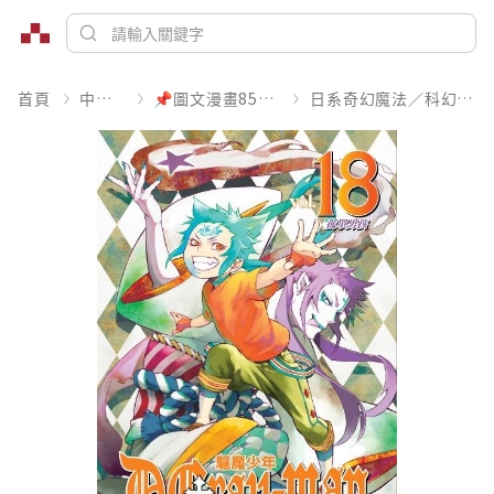
首頁
中文書
📌圖文漫畫85折起
日系奇幻魔法／科幻冒險