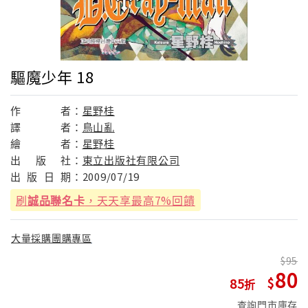
驅魔少年 18
作
者：
星野桂
譯
者：
鳥山亂
繪
者：
星野桂
出
版
社：
東立出版社有限公司
出
版
日
期：
2009/07/19
刷
誠品聯名卡
，天天享最高7%回饋
大量採購團購專區
95
80
85
查詢門市庫存