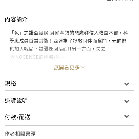
內容簡介
「色」之諾亞露露‧貝爾率領的惡魔群侵入教團本部，科
學班成員首當其衝！亞連為了拯救同伴而奮鬥，元帥們
也加入戰局，試圖挽回局面!!另一方面，失去
INNOCENCE的利娜莉──
展開看更多
規格
退貨說明
付款/配送
作者相關書籍