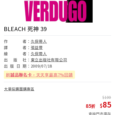
BLEACH 死神 39
作
者：
久保帶人
譯
者：
張益豐
繪
者：
久保帶人
出
版
社：
東立出版社有限公司
出
版
日
期：
2009/07/18
刷
誠品聯名卡
，天天享最高7%回饋
大量採購團購專區
100
85
85
查詢門市庫存