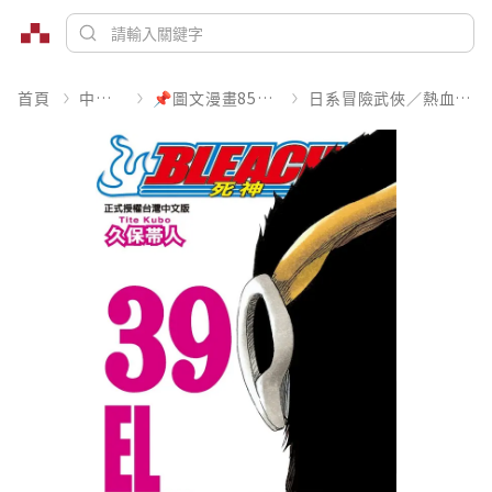
首頁
中文書
📌圖文漫畫85折起
日系冒險武俠／熱血運動