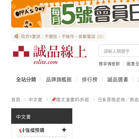
防詐3要訣：不聽信、不操作、掛斷電話
(詳)
禮享偶爸節
圖書全
全站分類
品牌旗艦館
排行榜
誠品選書
首頁
中文書
📌圖文漫畫85折起
日系冒險武俠／熱血
中文書
📢強檔預購