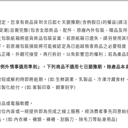
定，您享有商品貨到次日起七天猶豫期(含例假日)的權益(請
受潮)且需完整(包含全部商品、配件、原廠內外包裝、贈品及所
之包裝紙箱將退貨商品包裝妥當，若原紙箱已遺失，請另使用其
字。若原廠包裝損毀將可能被認定為已逾越檢查商品之必要程度，
品正確、外觀可接受，再行拆封，以免影響您的權利；若為產品
理例外情事適用準則」，下列商品不適用七日猶豫期，除產品本
短或解約時即將逾期。(如:生鮮蔬果、乳製品、冷凍冷藏食材、
製化給付。(如:客製印章、鋼筆刻字)
商品或電腦軟體。
位內容或一經提供即為完成之線上服務，經消費者事先同意始提
。(如:內衣褲、襪類、褲襪、刮鬍刀、除毛刀等貼身用品)