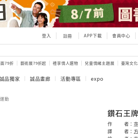
登入
APP下載
會員中心
註冊
面79折
藝術展79折起
禮享情人選物
兒童情緒主題展
臺灣文化
誠品獨家
誠品畫廊
活動專區
expo
運動
鑽石王牌 
作
者：
譯
者：