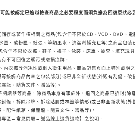
可能被認定已逾越檢查商品之必要程度而須負擔為回復原狀必要
儲存或著作權相關之商品(包含但不限於CD、VCD、DVD、電
水匣、碳粉匣、紙張、筆類墨水、清潔劑補充包等)之商品包裝已
(包含但不限於衣褲、鞋子、襪子、泳裝、床單、被套、填充玩具
品有不可回復之髒污或磨損痕跡。
品、內衣褲等消耗性或個人衛生用品、商品銷售頁面上特別載明之
等接觸商品內容之包裝部分)或已非全新狀態(外觀有刮傷、破
保麗龍、隨貨文件、贈品等)。
電子閱讀器等商品，除商品本身有瑕疵外，退回之商品已拆封(除
封條、拆除吊牌、拆除貼膠或標籤等情形)或已非全新狀態(外
袋、配件紙箱、保麗龍、隨貨文件、贈品等)。
服專區→常見問題→誠品線上退貨退款】之說明。