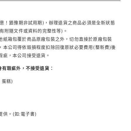
注意！猶豫期非試用期)，辦理退貨之商品必須是全新狀態
有附隨文件或資料的完整性等)。
他紙箱包覆於商品原廠包裝之外，切勿直接於原廠包裝
本公司得依毀損程度扣除回復原狀必要費用(整新費)後
瑕疵，本公司接受退貨。
身有瑕疵外，不接受退貨：
蛋糕)
供。(如:電子書)