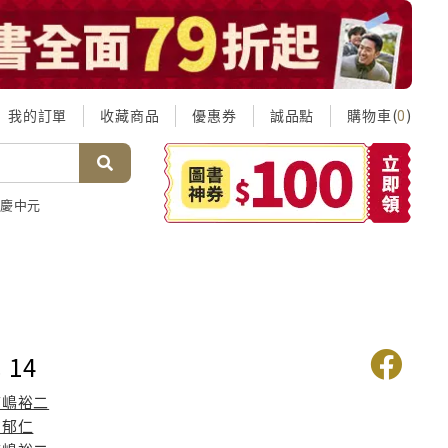
我的訂單
收藏商品
優惠券
誠品點
購物車(
)
0
慶中元
14
寺嶋裕二
方郁仁