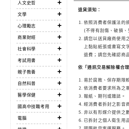
人文史哲
退貨須知：
文學
依照消費者保護法的規
心理勵志
(不得有刮傷、破損、
商業財經
請您以送貨廠商使用
上黏貼紙張或書寫文
社會科學
退費；請您先確認商
考試用書
依「通訊交易解除權合
親子教養
易於腐敗、保存期限較
自然科普
依消費者要求所為之客
醫學保健
報紙、期刊或雜誌。
經消費者拆封之影音
國高中技職考用
非以有形媒介提供之數
電腦
已拆封之個人衛生用品
國際航空客運服務。