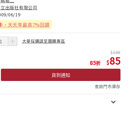
寺嶋裕二
東立出版社有限公司
009/06/19
卡
，天天享最高7%回饋
大量採購請至團購專區
100
85
85
貨到通知
查詢門市庫存