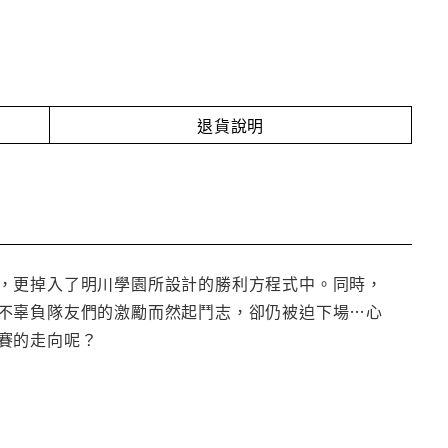
退貨說明
，更掉入了明川學園所設計的勝利方程式中。同時，
不辜負隊友們的激勵而然起鬥志，卻仍被迫下場…心
賽的走向呢？