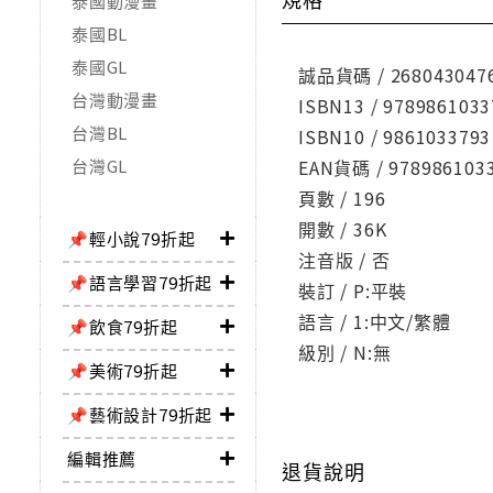
泰國動漫畫
泰國BL
泰國GL
誠品貨碼 / 268043047
台灣動漫畫
ISBN13 / 9789861033
台灣BL
ISBN10 / 9861033793
台灣GL
EAN貨碼 / 978986103
頁數 / 196
開數 / 36K
📌輕小說79折起
注音版 / 否
📌語言學習79折起
裝訂 / P:平裝
語言 / 1:中文/繁體
📌飲食79折起
級別 / N:無
📌美術79折起
📌藝術設計79折起
編輯推薦
退貨說明