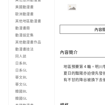
美國動漫畫
歐洲動漫畫
其他地區動漫畫
動漫畫冊
內容
動漫設定集
其他動漫畫作品
動漫畫技法
內容簡介
同人誌
日系BL
地區預賽第４輪。明川
日系GL
夏日的豔陽亦迫使先發
華文BL
有不甘的降谷被換下去
華文GL
韓國BL
韓國GL
規格