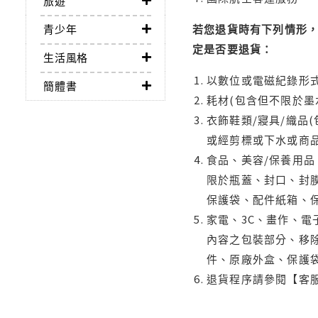
旅遊
青少年
若您退貨時有下列情形，
定是否要退貨：
生活風格
以數位或電磁紀錄形式
簡體書
耗材(包含但不限於墨
衣飾鞋類/寢具/織品
或經剪標或下水或商
食品、美容/保養用
限於瓶蓋、封口、封膜
保護袋、配件紙箱、
家電、3C、畫作、
內容之包裝部分、移除
件、原廠外盒、保護
退貨程序請參閱【客