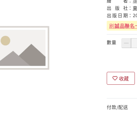
繪
者：
出
版
社：
出
版
日
期：
2
刷
誠品聯名
數量
收藏
付款/配送