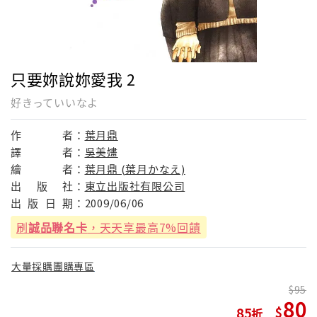
只要妳說妳愛我 2
好きっていいなよ
作
者：
葉月鼎
譯
者：
吳美嫿
繪
者：
葉月鼎 (葉月かなえ)
出
版
社：
東立出版社有限公司
出
版
日
期：
2009/06/06
刷
誠品聯名卡
，天天享最高7%回饋
大量採購團購專區
95
80
85