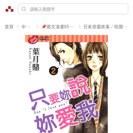
首頁
中文書
📌圖文漫畫85折起
日系戀愛故事／校園青春