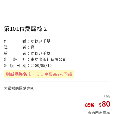
第101位愛麗絲 2
作
者：
かわい千草
譯
者：
猴
繪
者：
かわい千草
出
版
社：
東立出版社有限公司
出
版
日
期：
2009/05/19
刷
誠品聯名卡
，天天享最高7%回饋
大量採購團購專區
95
80
85
查詢門市庫存