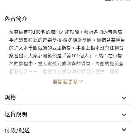
內容簡介
須突破定額100名的窄門才能就讀，鄰近各國的音樂高
手均聚集在此的音樂學校‧蒙冬維爾學園。懷抱著某種目
的進入本學園就讀的亞里斯提，事實上根本沒有任何音
樂基礎。大家都嘲笑他是「第101個人」。然而在小提
琴的課程中，當大家聽到他演奏的瞬間，周圍的訕笑全
都凝結了－－！愛麗絲波濤洶湧的學園交響樂，開幕
展開看更多
規格
退貨說明
付款/配送