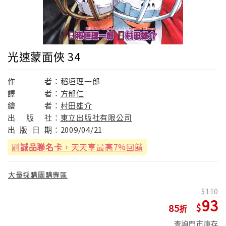
光速蒙面俠 34
作
者：
稻垣理一郎
譯
者：
方郁仁
繪
者：
村田雄介
出
版
社：
東立出版社有限公司
出
版
日
期：
2009/04/21
刷
誠品聯名卡
，天天享最高7%回饋
大量採購團購專區
110
93
85
查詢門市庫存