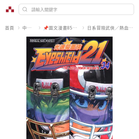
首頁
中文書
📌圖文漫畫85折起
日系冒險武俠／熱血運動