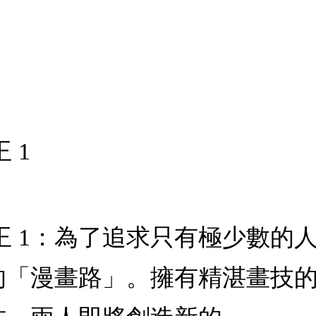
 1
漫王 1：為了追求只有極少數
的「漫畫路」。擁有精湛畫技