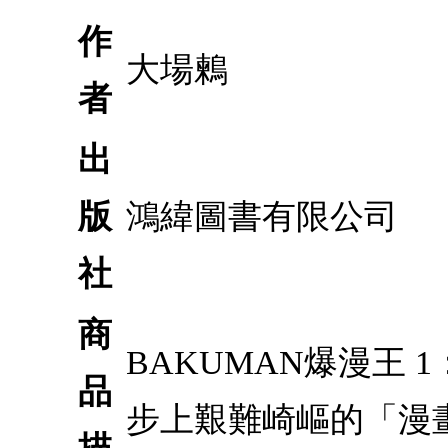
作
大場鶫
者
出
版
鴻緯圖書有限公司
社
商
BAKUMAN爆漫王
品
步上艱難崎嶇的「漫