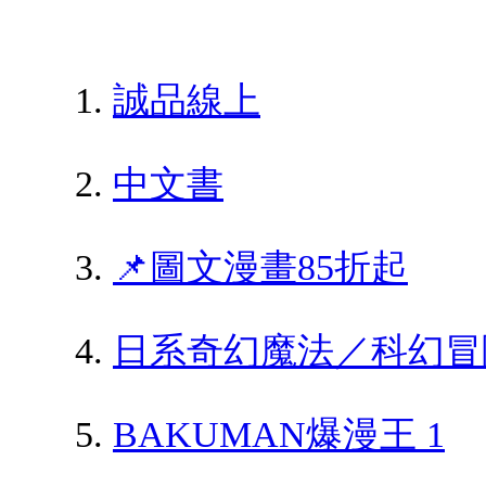
誠品線上
中文書
📌圖文漫畫85折起
日系奇幻魔法／科幻冒
BAKUMAN爆漫王 1