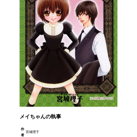
メイちゃんの執事
作
宮城理子
者