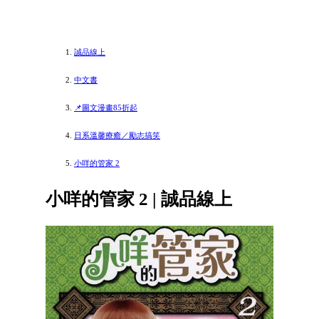
誠品線上
中文書
📌圖文漫畫85折起
日系溫馨療癒／勵志搞笑
小咩的管家 2
小咩的管家 2 | 誠品線上