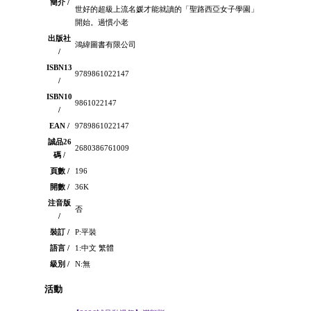
簡介 /
世好的超級上流名媛才能就讀的「聖路西亞女子學園」
開始。過慣小老
出版社
鴻緯圖書有限公司
/
ISBN13
9789861022147
/
ISBN10
9861022147
/
EAN /
9789861022147
誠品26
2680386761009
碼 /
頁數 /
196
開數 /
36K
注音版
否
/
裝訂 /
P:平裝
語言 /
1:中文 繁體
級別 /
N:無
活動