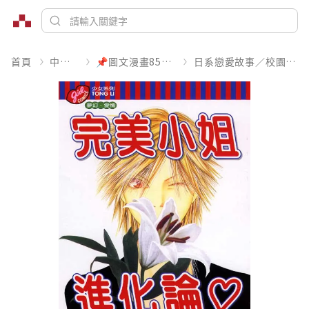
首頁
中文書
📌圖文漫畫85折起
日系戀愛故事／校園青春