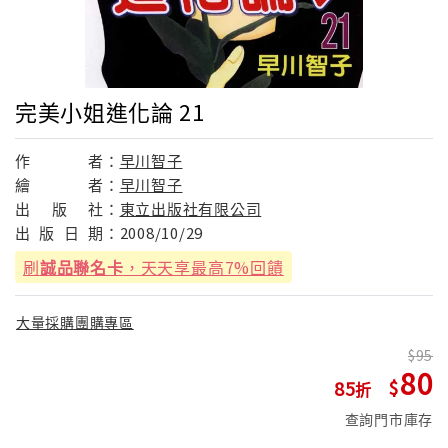
完美小姐進化論 21
作
者：
早川智子
繪
者：
早川智子
出
版
社：
東立出版社有限公司
出
版
日
期：
2008/10/29
刷
誠品聯名卡
，天天享最高7%回饋
大量採購團購專區
95
80
85
查詢門市庫存