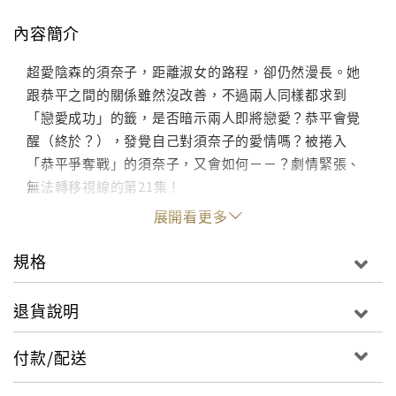
內容簡介
超愛陰森的須奈子，距離淑女的路程，卻仍然漫長。她
跟恭平之間的關係雖然沒改善，不過兩人同樣都求到
「戀愛成功」的籤，是否暗示兩人即將戀愛？恭平會覺
醒（終於？），發覺自己對須奈子的愛情嗎？被捲入
「恭平爭奪戰」的須奈子，又會如何－－？劇情緊張、
無法轉移視線的第21集！
展開看更多
規格
退貨說明
付款/配送