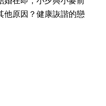
結婚在即，小夕與小麥前
其他原因？健康詼諧的戀