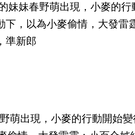
野麗的妹妹春野萌出現，小麥的
動下，以為小麥偷情，大發雷
，準新郎
春野萌出現，小麥的行動開始