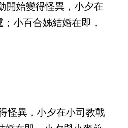
行動開始變得怪異，小夕在
霆；小百合姊結婚在即，
變得怪異，小夕在小司教戰