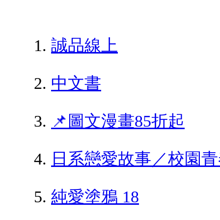
誠品線上
中文書
📌圖文漫畫85折起
日系戀愛故事／校園青
純愛塗鴉 18