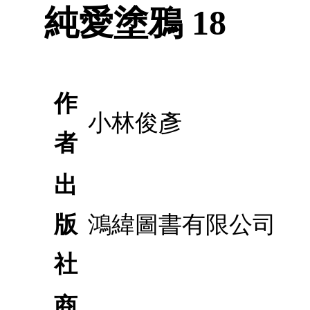
純愛塗鴉 18
作
小林俊彥
者
出
版
鴻緯圖書有限公司
社
商