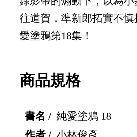
錄影帶的煽動下，以為小
往道賀，準新郎拓實不慎
愛塗鴉第18集！
商品規格
書名 /
純愛塗鴉 18
作者 /
小林俊彥