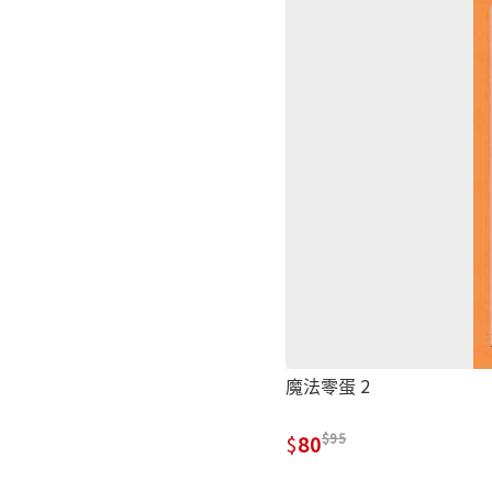
魔法零蛋 2
95
80