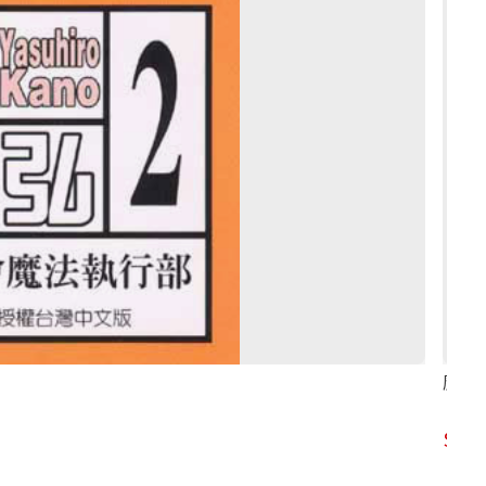
魔法零
80