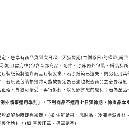
定，您享有商品貨到次日起七天猶豫期(含例假日)的權益(請
受潮)且需完整(包含全部商品、配件、原廠內外包裝、贈品及所
之包裝紙箱將退貨商品包裝妥當，若原紙箱已遺失，請另使用其
字。若原廠包裝損毀將可能被認定為已逾越檢查商品之必要程度，
品正確、外觀可接受，再行拆封，以免影響您的權利；若為產品
理例外情事適用準則」，下列商品不適用七日猶豫期，除產品本
短或解約時即將逾期。(如:生鮮蔬果、乳製品、冷凍冷藏食材、
製化給付。(如:客製印章、鋼筆刻字)