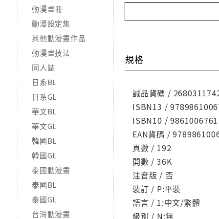
動漫畫冊
動漫設定集
其他動漫畫作品
動漫畫技法
規格
同人誌
日系BL
誠品貨碼 / 268031174
日系GL
ISBN13 / 9789861006
華文BL
ISBN10 / 9861006761
華文GL
EAN貨碼 / 978986100
韓國BL
頁數 / 192
韓國GL
開數 / 36K
泰國動漫畫
注音版 / 否
泰國BL
裝訂 / P:平裝
泰國GL
語言 / 1:中文/繁體
台灣動漫畫
級別 / N:無