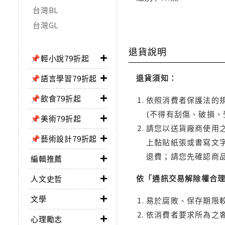
台灣BL
台灣GL
退貨說明
📌輕小說79折起
退貨須知：
📌語言學習79折起
📌飲食79折起
依照消費者保護法的規
(不得有刮傷、破損、
📌美術79折起
請您以送貨廠商使用
📌藝術設計79折起
上黏貼紙張或書寫文
退費；請您先確認商
編輯推薦
依「通訊交易解除權合
人文史哲
文學
易於腐敗、保存期限較
依消費者要求所為之客
心理勵志