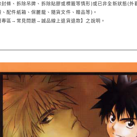
封條、拆除吊牌、拆除貼膠或標籤等情形)或已非全新狀態(外
袋、配件紙箱、保麗龍、隨貨文件、贈品等)。
服專區→常見問題→誠品線上退貨退款】之說明。