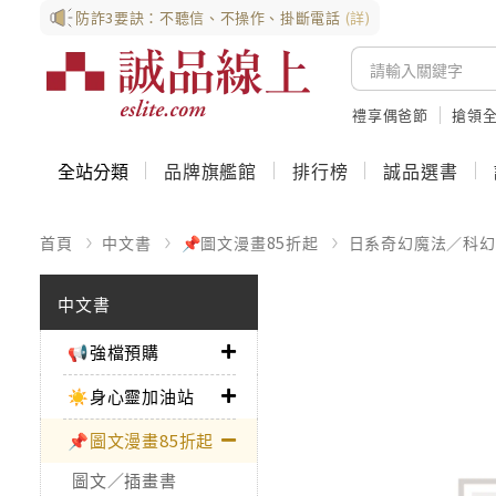
防詐3要訣：不聽信、不操作、掛斷電話
(詳)
禮享偶爸節
搶領全
全站分類
品牌旗艦館
排行榜
誠品選書
首頁
中文書
📌圖文漫畫85折起
日系奇幻魔法／科幻
中文書
📢強檔預購
☀️身心靈加油站
📌圖文漫畫85折起
圖文／插畫書