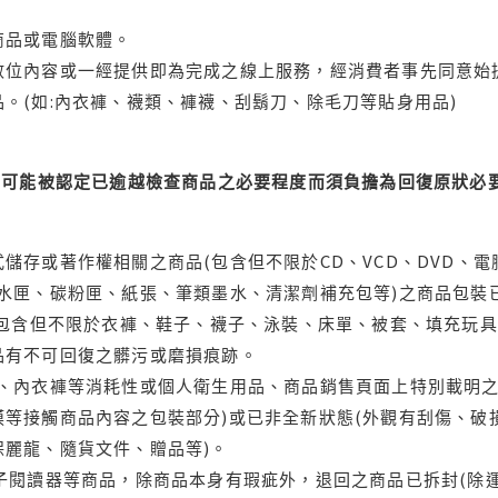
商品或電腦軟體。
位內容或一經提供即為完成之線上服務，經消費者事先同意始提
。(如:內衣褲、襪類、褲襪、刮鬍刀、除毛刀等貼身用品)
可能被認定已逾越檢查商品之必要程度而須負擔為回復原狀必要
儲存或著作權相關之商品(包含但不限於CD、VCD、DVD、電
水匣、碳粉匣、紙張、筆類墨水、清潔劑補充包等)之商品包裝已
(包含但不限於衣褲、鞋子、襪子、泳裝、床單、被套、填充玩具
品有不可回復之髒污或磨損痕跡。
品、內衣褲等消耗性或個人衛生用品、商品銷售頁面上特別載明之
等接觸商品內容之包裝部分)或已非全新狀態(外觀有刮傷、破
保麗龍、隨貨文件、贈品等)。
電子閱讀器等商品，除商品本身有瑕疵外，退回之商品已拆封(除