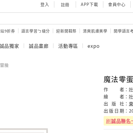
登入
APP下載
會員中心
註冊
站9折券
語言學習ㄅ級分
迎新開鞋祭
清爽肌膚美學
開學語言
誠品獨家
誠品畫廊
活動專區
expo
冒險
魔法零蛋
作
者：
繪
者：
出
版
社：
出
版
日
期：
2
刷
誠品聯名