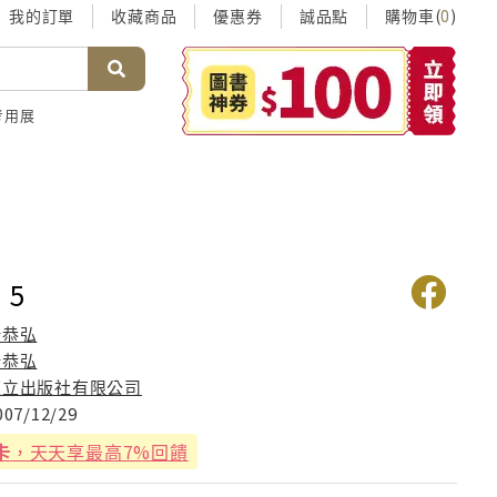
我的訂單
收藏商品
優惠券
誠品點
購物車(
)
0
考用展
 5
叶恭弘
叶恭弘
東立出版社有限公司
007/12/29
卡
，天天享最高7%回饋