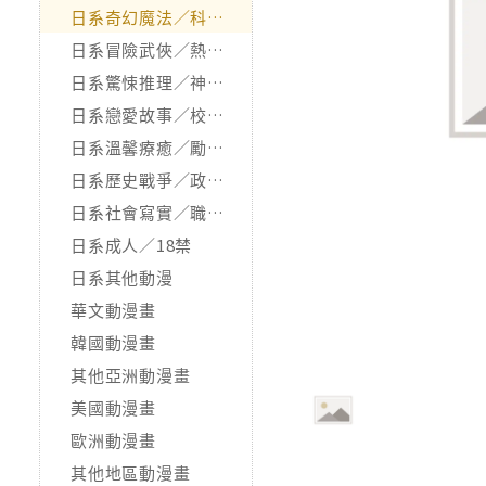
日系奇幻魔法／科幻冒險
日系冒險武俠／熱血運動
日系驚悚推理／神怪靈異
日系戀愛故事／校園青春
日系溫馨療癒／勵志搞笑
日系歷史戰爭／政治宗教
日系社會寫實／職場職人
日系成人／18禁
日系其他動漫
華文動漫畫
韓國動漫畫
其他亞洲動漫畫
美國動漫畫
歐洲動漫畫
其他地區動漫畫