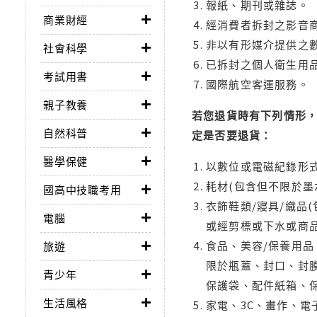
報紙、期刊或雜誌。
商業財經
經消費者拆封之影音
非以有形媒介提供之數
社會科學
已拆封之個人衛生用品
考試用書
國際航空客運服務。
親子教養
若您退貨時有下列情形，
自然科普
定是否要退貨：
醫學保健
以數位或電磁紀錄形式
耗材(包含但不限於墨
國高中技職考用
衣飾鞋類/寢具/織品
電腦
或經剪標或下水或商
食品、美容/保養用
旅遊
限於瓶蓋、封口、封膜
青少年
保護袋、配件紙箱、
生活風格
家電、3C、畫作、