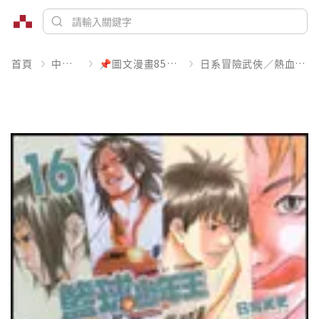
首頁
中文書
📌圖文漫畫85折起
日系冒險武俠／熱血運動