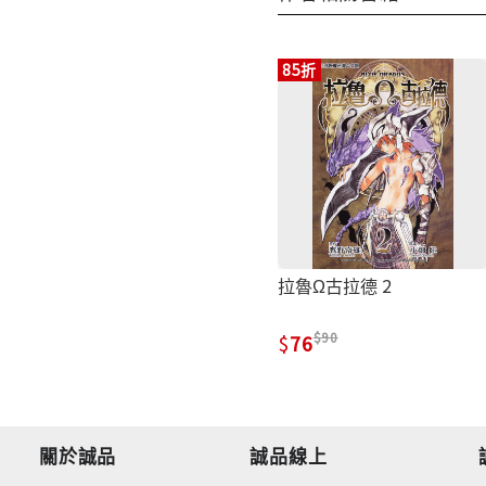
85折
拉魯Ω古拉德 2
90
76
關於誠品
誠品線上