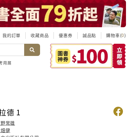
我的訂單
收藏商品
優惠券
誠品點
購物車(
)
0
考用展
拉德 1
鷹野常雄
小畑健