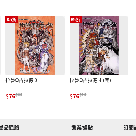
85折
85折
拉魯Ω古拉德 3
拉魯Ω古拉德 4 (完)
90
90
76
76
誠品通路
營業據點
訂閱