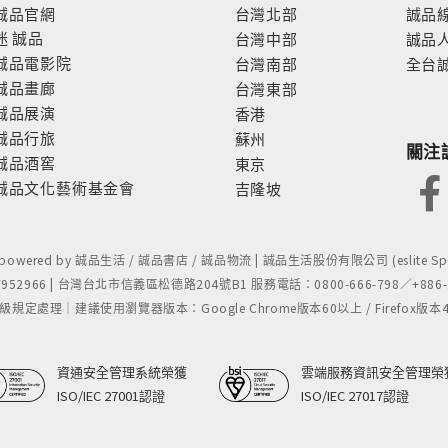
誠品官網
台灣北部
誠品
迷
誠品
台灣中部
誠品
誠品電影院
台灣南部
全台
誠品畫廊
台灣東部
誠品展演
香港
誠品行旅
蘇州
關注
誠品酒窖
東京
誠品文化藝術基金會
吉隆坡
- powered by 誠品生活 / 誠品書店 / 誠品物流 | 誠品生活股份有限公司 (eslite Spect
52966 | 台灣台北市信義區松德路204號B1 服務電話：0800-666-798／+886-2-
處理｜建議使用瀏覽器版本：Google Chrome版本60以上 / Firefox版本48以上
資通安全管理系統榮獲
雲端服務資訊安全管理榮
ISO/IEC 27001認證
ISO/IEC 27017認證