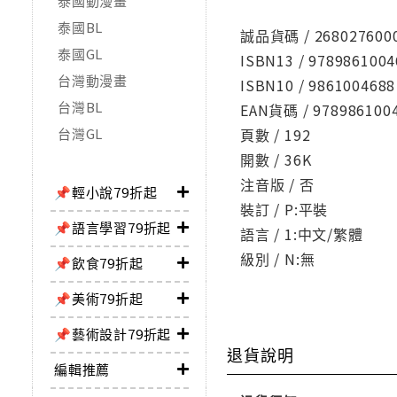
泰國動漫畫
泰國BL
誠品貨碼 / 268027600
泰國GL
ISBN13 / 9789861004
台灣動漫畫
ISBN10 / 9861004688
台灣BL
EAN貨碼 / 978986100
台灣GL
頁數 / 192
開數 / 36K
注音版 / 否
📌輕小說79折起
裝訂 / P:平裝
📌語言學習79折起
語言 / 1:中文/繁體
級別 / N:無
📌飲食79折起
📌美術79折起
📌藝術設計79折起
退貨說明
編輯推薦