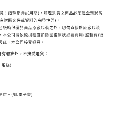
注意！猶豫期非試用期)，辦理退貨之商品必須是全新狀態
有附隨文件或資料的完整性等)。
他紙箱包覆於商品原廠包裝之外，切勿直接於原廠包裝
本公司得依毀損程度扣除回復原狀必要費用(整新費)後
瑕疵，本公司接受退貨。
身有瑕疵外，不接受退貨：
蛋糕)
供。(如:電子書)