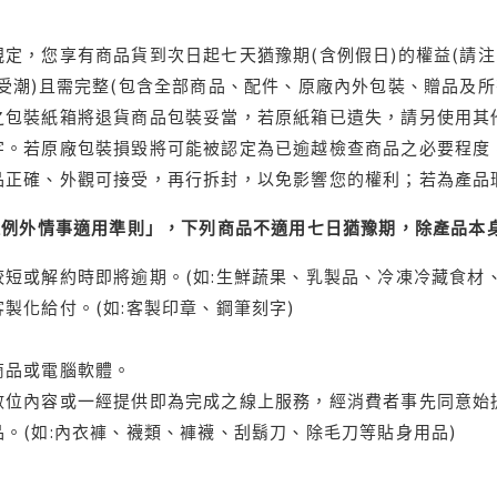
定，您享有商品貨到次日起七天猶豫期(含例假日)的權益(請
受潮)且需完整(包含全部商品、配件、原廠內外包裝、贈品及所
之包裝紙箱將退貨商品包裝妥當，若原紙箱已遺失，請另使用其
字。若原廠包裝損毀將可能被認定為已逾越檢查商品之必要程度，
品正確、外觀可接受，再行拆封，以免影響您的權利；若為產品
理例外情事適用準則」，下列商品不適用七日猶豫期，除產品本
短或解約時即將逾期。(如:生鮮蔬果、乳製品、冷凍冷藏食材、
製化給付。(如:客製印章、鋼筆刻字)
商品或電腦軟體。
位內容或一經提供即為完成之線上服務，經消費者事先同意始提
。(如:內衣褲、襪類、褲襪、刮鬍刀、除毛刀等貼身用品)