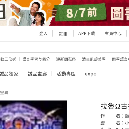
登入
APP下載
會員中心
註冊
點數三倍送
語言學習ㄅ級分
迎新開鞋祭
清爽肌膚美學
開學語言
誠品獨家
誠品畫廊
活動專區
expo
靈異
拉魯Ω古
作
者：
繪
者：