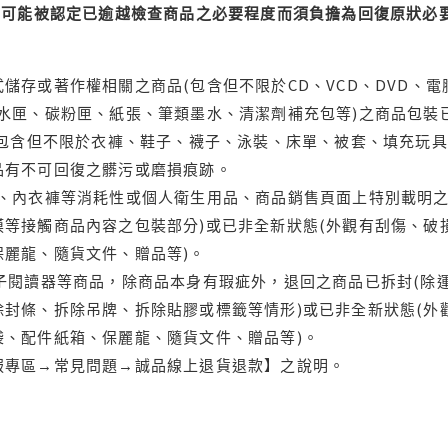
可能被認定已逾越檢查商品之必要程度而須負擔為回復原狀必要
儲存或著作權相關之商品(包含但不限於CD、VCD、DVD、電
水匣、碳粉匣、紙張、筆類墨水、清潔劑補充包等)之商品包裝已
(包含但不限於衣褲、鞋子、襪子、泳裝、床單、被套、填充玩具
品有不可回復之髒污或磨損痕跡。
品、內衣褲等消耗性或個人衛生用品、商品銷售頁面上特別載明之
等接觸商品內容之包裝部分)或已非全新狀態(外觀有刮傷、破
保麗龍、隨貨文件、贈品等)。
電子閱讀器等商品，除商品本身有瑕疵外，退回之商品已拆封(除
封條、拆除吊牌、拆除貼膠或標籤等情形)或已非全新狀態(外
袋、配件紙箱、保麗龍、隨貨文件、贈品等)。
服專區→常見問題→誠品線上退貨退款】之說明。