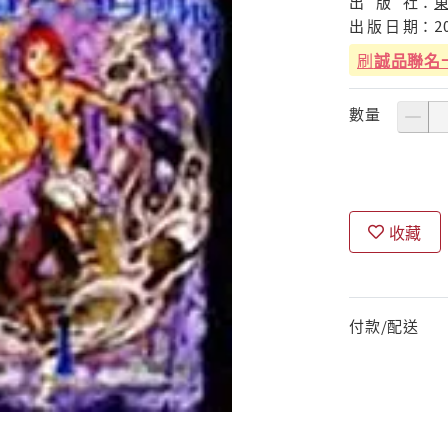
出
版
社：
出
版
日
期：
2
刷
誠品聯名
數量
收藏
付款/配送