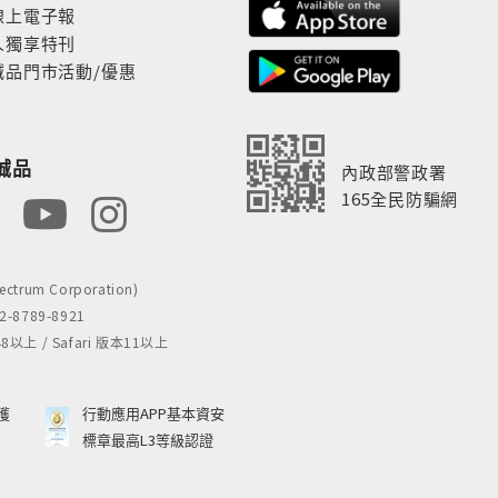
線上電子報
人獨享特刊
誠品門市活動/優惠
誠品
內政部警政署
165全民防騙網
rum Corporation)
8789-8921
 / Safari 版本11以上
獲
行動應用APP基本資安
標章最高L3等級認證