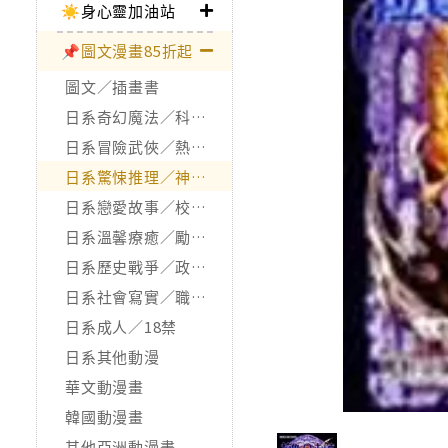
☀️身心靈加油站
📌圖文漫畫85折起
圖文／插畫書
日系奇幻魔法／科幻冒險
日系冒險武俠／熱血運動
日系驚悚推理／神怪靈異
日系戀愛故事／校園青春
日系溫馨療癒／勵志搞笑
日系歷史戰爭／政治宗教
日系社會寫實／職場職人
日系成人／18禁
日系其他動漫
華文動漫畫
韓國動漫畫
其他亞洲動漫畫