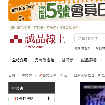
防詐3要訣：不聽信、不操作、掛斷電話
(詳)
禮享偶爸節
今日
全站分類
品牌旗艦館
排行榜
誠品選書
首頁
中文書
📌圖文漫畫85折起
日系驚悚推理／神怪
中文書
📢強檔預購