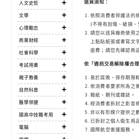
退貨須知：
人文史哲
文學
依照消費者保護法的規
(不得有刮傷、破損、
心理勵志
請您以送貨廠商使用
商業財經
上黏貼紙張或書寫文
退費；請您先確認商
社會科學
依「通訊交易解除權合
考試用書
親子教養
易於腐敗、保存期限較
依消費者要求所為之客
自然科普
報紙、期刊或雜誌。
醫學保健
經消費者拆封之影音
非以有形媒介提供之數
國高中技職考用
已拆封之個人衛生用品
電腦
國際航空客運服務。