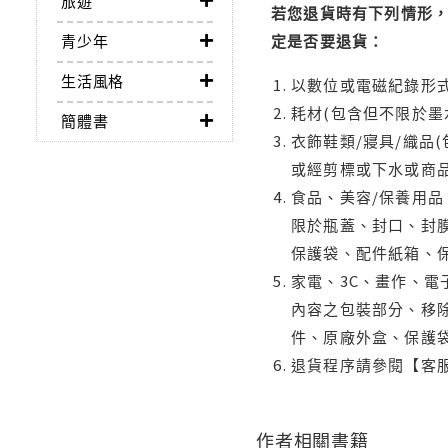
旅遊
若您退貨時有下列情形，
青少年
定是否要退貨：
生活風格
以數位或電磁紀錄形式
耗材(包含但不限於墨
簡體書
衣飾鞋類/寢具/織品
或經剪標或下水或商
食品、美容/保養用
限於瓶蓋、封口、封膜
保護袋、配件紙箱、
家電、3C、畫作、
內容之包裝部分、移除
件、原廠外盒、保護
退貨程序請參閱【客
作者相關書籍