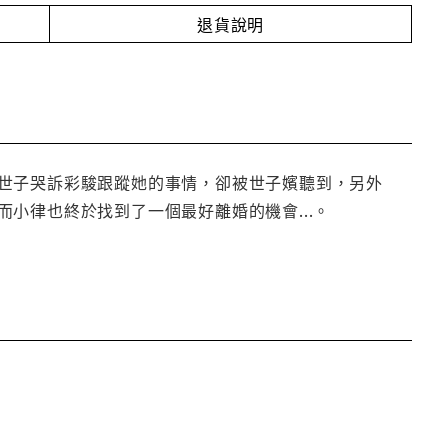
退貨說明
世子哭訴彩駿跟蹤她的事情，卻被世子嬪聽到，另外
小律也終於找到了一個最好離婚的機會...。