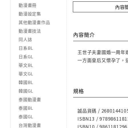
動漫畫冊
內容
動漫設定集
其他動漫畫作品
動漫畫技法
內容簡介
同人誌
日系BL
王世子夫妻國婚一周年
日系GL
一方面皇后又懷孕了，
華文BL
華文GL
韓國BL
規格
韓國GL
泰國動漫畫
泰國BL
誠品貨碼 / 268014410
泰國GL
ISBN13 / 9789861181
台灣動漫畫
ISBN10 / 9861181296