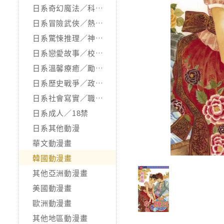
日系奇幻魔法／科幻冒險
日系冒險武俠／熱血運動
日系驚悚推理／神怪靈異
日系戀愛故事／校園青春
日系溫馨療癒／勵志搞笑
日系歷史戰爭／政治宗教
日系社會寫實／職場職人
日系成人／18禁
日系其他動漫
華文動漫畫
韓國動漫畫
其他亞洲動漫畫
美國動漫畫
歐洲動漫畫
其他地區動漫畫