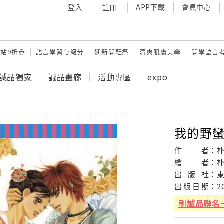
登入
APP下載
會員中心
註冊
站9折券
語言學習ㄅ級分
迎新開鞋祭
清爽肌膚美學
開學語言
誠品獨家
誠品畫廊
活動專區
expo
我的野蠻
作
者：
繪
者：
出
版
社：
出
版
日
期：
2
刷
誠品聯名