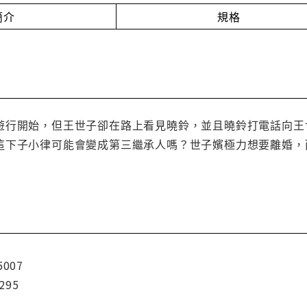
簡介
規格
遊行開始，但王世子卻在路上看見曉鈴，並且曉鈴打電話向王
這下子小律可能會變成第三繼承人嗎？世子嬪極力想要離婚，而
5007
295