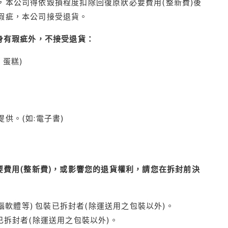
本公司得依毀損程度扣除回復原狀必要費用(整新費)後
瑕疵，本公司接受退貨。
身有瑕疵外，不接受退貨：
蛋糕)
供。(如:電子書)
費用(整新費)，或影響您的退貨權利，請您在拆封前決
腦軟體等) 包裝已拆封者(除運送用之包裝以外)。
拆封者(除運送用之包裝以外)。