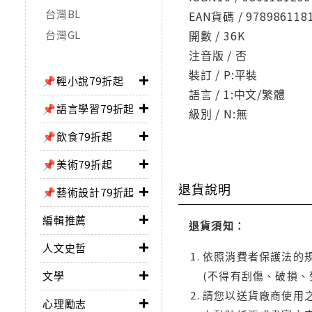
台灣BL
EAN貨碼 / 978986118
台灣GL
開數 / 36K
注音版 / 否
裝訂 / P:平裝
📌輕小說79折起
語言 / 1:中文/繁體
📌語言學習79折起
級別 / N:無
📌飲食79折起
📌美術79折起
退貨說明
📌藝術設計79折起
編輯推薦
退貨須知：
人文史哲
依照消費者保護法的規
文學
(不得有刮傷、破損、
請您以送貨廠商使用
心理勵志