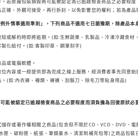
字。若原廠包裝損毀將可能被認定為已逾越檢查商品之必要程度，
品正確、外觀可接受，再行拆封，以免影響您的權利；若為產品
理例外情事適用準則」，下列商品不適用七日猶豫期，除產品本
短或解約時即將逾期。(如:生鮮蔬果、乳製品、冷凍冷藏食材、
製化給付。(如:客製印章、鋼筆刻字)
商品或電腦軟體。
位內容或一經提供即為完成之線上服務，經消費者事先同意始提
。(如:內衣褲、襪類、褲襪、刮鬍刀、除毛刀等貼身用品)
可能被認定已逾越檢查商品之必要程度而須負擔為回復原狀必要
儲存或著作權相關之商品(包含但不限於CD、VCD、DVD、電
水匣、碳粉匣、紙張、筆類墨水、清潔劑補充包等)之商品包裝已