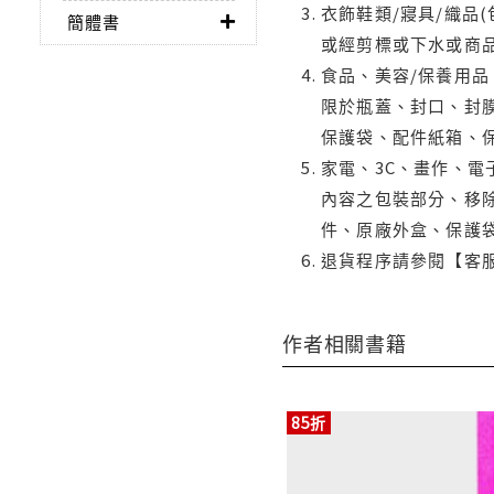
衣飾鞋類/寢具/織品
簡體書
或經剪標或下水或商
食品、美容/保養用
限於瓶蓋、封口、封膜
保護袋、配件紙箱、
家電、3C、畫作、
內容之包裝部分、移除
件、原廠外盒、保護
退貨程序請參閱【客
作者相關書籍
85折