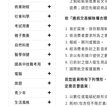
上黏貼紙張或書寫文
商業財經
退費；請您先確認商
社會科學
依「通訊交易解除權合
考試用書
易於腐敗、保存期限較
親子教養
依消費者要求所為之客
報紙、期刊或雜誌。
自然科普
經消費者拆封之影音
醫學保健
非以有形媒介提供之數
已拆封之個人衛生用品
國高中技職考用
國際航空客運服務。
電腦
若您退貨時有下列情形，
旅遊
定是否要退貨：
青少年
以數位或電磁紀錄形式
生活風格
耗材(包含但不限於墨