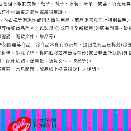
(包含但不限於衣褲、鞋子、襪子、泳裝、床單、被套、填充玩具
品有不可回復之髒污或磨損痕跡。
品、內衣褲等消耗性或個人衛生用品、商品銷售頁面上特別載明之
等接觸商品內容之包裝部分)或已非全新狀態(外觀有刮傷、破
保麗龍、隨貨文件、贈品等)。
電子閱讀器等商品，除商品本身有瑕疵外，退回之商品已拆封(除
封條、拆除吊牌、拆除貼膠或標籤等情形)或已非全新狀態(外
袋、配件紙箱、保麗龍、隨貨文件、贈品等)。
服專區→常見問題→誠品線上退貨退款】之說明。