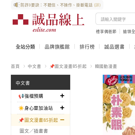
防詐3要訣：不聽信、不操作、掛斷電話
(詳)
禮享偶爸節
搶領全
全站分類
品牌旗艦館
排行榜
誠品選書
首頁
中文書
📌圖文漫畫85折起
韓國動漫畫
中文書
📢強檔預購
☀️身心靈加油站
📌圖文漫畫85折起
圖文／插畫書