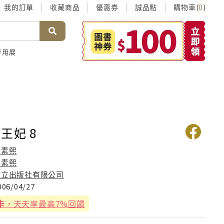
我的訂單
收藏商品
優惠券
誠品點
購物車(
)
0
考用展
王妃 8
朴素熙
朴素熙
東立出版社有限公司
006/04/27
卡
，天天享最高7%回饋