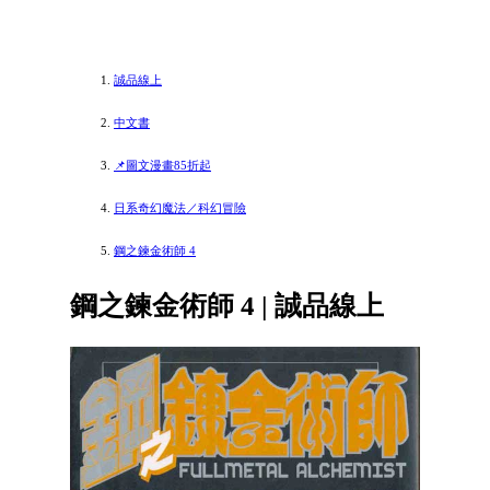
誠品線上
中文書
📌圖文漫畫85折起
日系奇幻魔法／科幻冒險
鋼之鍊金術師 4
鋼之鍊金術師 4 | 誠品線上