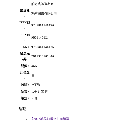
的方式製造出來
出版社
鴻緯圖書有限公司
/
ISBN13
9789861146126
/
ISBN10
9861146121
/
EAN /
9789861146126
誠品26
2611354101046
碼 /
開數 /
36K
注音版
否
/
裝訂 /
P:平裝
語言 /
1:中文 繁體
級別 /
N:無
活動
【2026誠品動漫祭】滿額贈