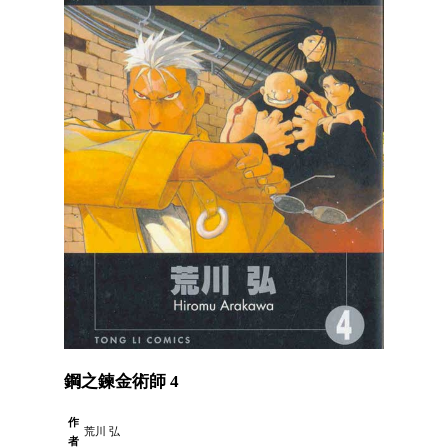
鋼之鍊金術師 4
作
荒川 弘
者